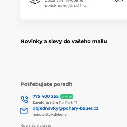
Zboží vám vyrobíme i
potiskneme již od 1 ks
Novinky a slevy do vašeho mailu
Potřebujete poradit
775 400 255
online
Zavolejte nám
Po-Pá 8-17
objednavky@pohary-bauer.cz
nebo pište
kdykoliv
Kde nás najdete