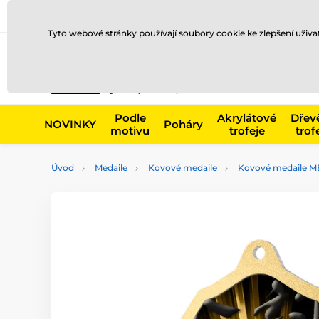
Doprava a platba
Prodejny
Kontakty
Blog
Tyto webové stránky používají soubory cookie ke zlepšení uživ
Např. produk
Podle
Akrylátové
Dřev
NOVINKY
Poháry
motivu
trofeje
trof
Úvod
Medaile
Kovové medaile
Kovové medaile M