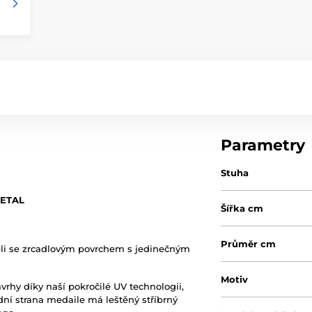
Parametry
Stuha
METAL
Šířka cm
Průměr cm
eli se zrcadlovým povrchem s jedinečným
Motiv
ávrhy díky naší pokročilé UV technologii,
adní strana medaile má leštěný stříbrný