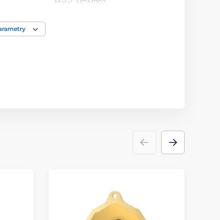
Metal
,
MDMR02
Medaile
parametry
kov