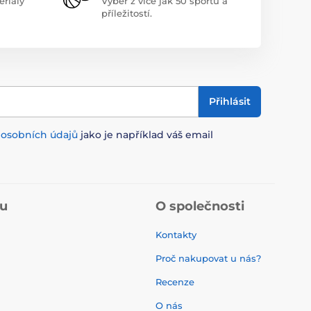
riály
Výběr z více jak 50 sportů a
příležitostí.
Přihlásit
m
osobních údajů
jako je například váš email
pu
O společnosti
Kontakty
Proč nakupovat u nás?
Recenze
O nás