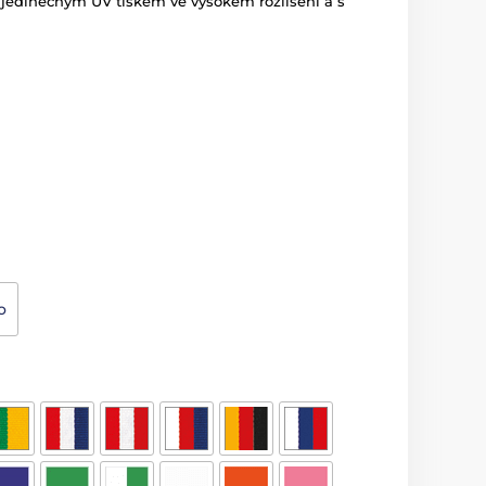
 jedinečným UV tiskem ve vysokém rozlišení a s
o