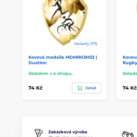
Varianty (171)
Kovová medaile MDMR02M33 |
Kovov
Duatlon
Rugb
Skladem v e-shopu.
Sklad
74 Kč
74 Kč
Detail
Zakázková výroba