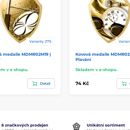
Varianty (171)
Variant
á medaile MDMR02M19 |
Kovová medaile MDMR02
y
Plavání
em v e-shopu.
Skladem v e-shopu.
74 Kč
Detail
6 značkových prodejen
Unikátní sortiment