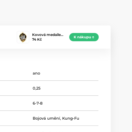
Kovová medaile…
K nákupu
74 Kč
ano
0,25
6-7-8
Bojová umění
,
Kung-Fu