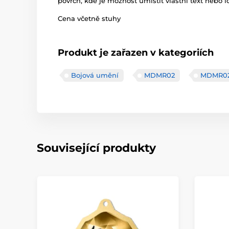
povrch, kde je možnost umístit vlastní text nebo l
Cena včetně stuhy
Produkt je zařazen v kategoriích
Bojová umění
MDMR02
MDMR0
Související produkty