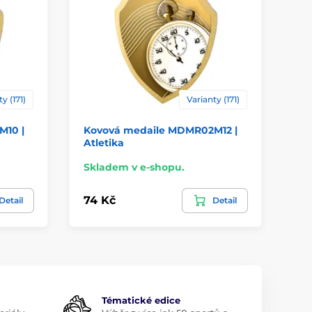
y (171)
Varianty (171)
M10 |
Kovová medaile MDMR02M12 |
Ko
Atletika
Cr
Skladem v e-shopu.
Sk
74 Kč
74
Detail
Detail
Tématické edice