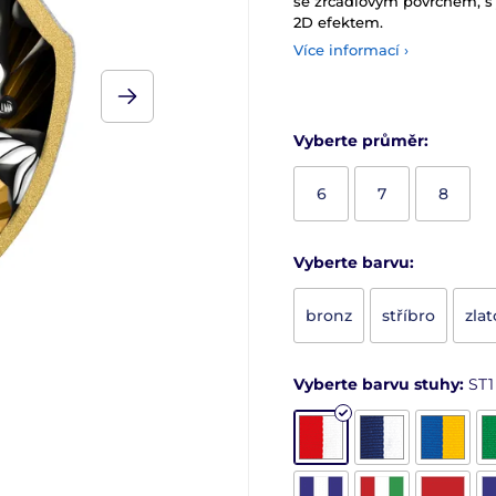
se zrcadlovým povrchem, s
2D efektem.
Více informací ›
Vyberte průměr:
6
7
8
Vyberte barvu:
bronz
stříbro
zlat
Vyberte barvu stuhy:
ST1