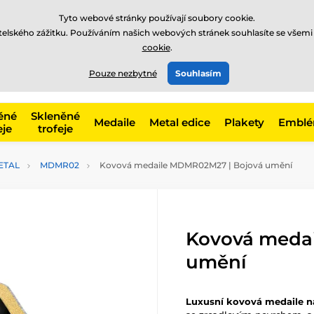
Tyto webové stránky používají soubory cookie.
atelského zážitku. Používáním našich webových stránek souhlasíte se všemi
cookie
.
775 400 255
online
t, kategorie
Pouze nezbytné
Souhlasím
Zavolejte nám
(Po-Pá 8-17)
ěné
Skleněné
Medaile
Metal edice
Plakety
Embl
eje
trofeje
ETAL
MDMR02
Kovová medaile MDMR02M27 | Bojová umění
Kovová meda
umění
Luxusní kovová medaile n