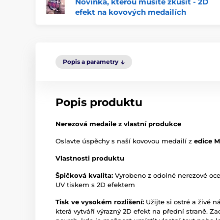
Novinka, kterou musíte zkusit - 2D
efekt na kovových medailích
Popis a parametry
Popis produktu
Nerezová medaile z vlastní produkce
Oslavte úspěchy s naší kovovou medailí z
edice 
Vlastnosti produktu
Špičková kvalita:
Vyrobeno z odolné nerezové oc
UV tiskem s 2D efektem
Tisk ve vysokém rozlišení:
Užijte si ostré a živé n
která vytváří výrazný 2D efekt na přední straně. Z