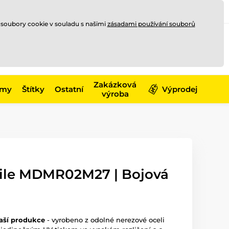
Registrace
Přihlásit se
CZK
 soubory cookie v souladu s našimi
zásadami používání souborů
0
Nakupte ještě za
10 000 Kč
0 Kč
a získejte
dopravu zdarma
Zakázková
émy
Štítky
Ostatní
Výprodej
výroba
ile MDMR02M27 | Bojová
aší produkce
- vyrobeno z odolné nerezové oceli