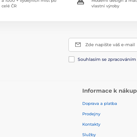
a 1000 + výdejních míst po
Moderní design a mate
celé ČR
vlastní výroby
Zde napište váš e-mail
Souhlasím se zpracování
Informace k náku
Doprava a platba
Prodejny
Kontakty
Služby