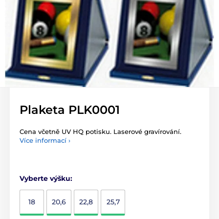
Plaketa PLK0001
Cena včetně UV HQ potisku. Laserové gravírování.
Více informací ›
Vyberte výšku:
18
20,6
22,8
25,7