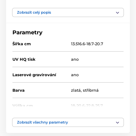
Firmy
Kovové diplomy a plakety
Zobrazit celý popis
Parametry
Šířka cm
13.516.6-18.7-20.7
UV HQ tisk
ano
Laserové gravírování
ano
Barva
zlatá
,
stříbrná
Výška cm
18-20.6-22.8-25.7
Typ ocenění
Plakety
Zobrazit všechny parametry