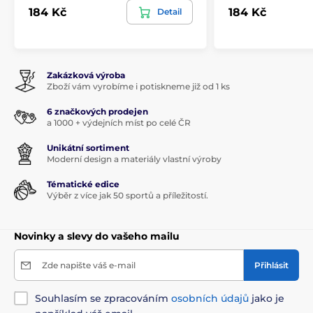
184 Kč
184 Kč
Detail
Zakázková výroba
Zboží vám vyrobíme i potiskneme již od 1 ks
6 značkových prodejen
a 1000 + výdejních míst po celé ČR
Unikátní sortiment
Moderní design a materiály vlastní výroby
Tématické edice
Výběr z více jak 50 sportů a příležitostí.
Novinky a slevy do vašeho mailu
Zde napište váš e-mail
Přihlásit
Souhlasím se zpracováním
osobních údajů
jako je