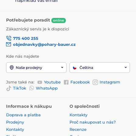
například váš email
Potřebujete poradit
online
Zákaznický servis je k dispozici
775 400 255
objednavky@pohary-bauer.cz
Kde nás najdete
Naše prodejny
Čeština
Jsme také na:
Youtube
Facebook
Instagram
TikTok
WhatsApp
Informace k nákupu
O společnosti
Doprava a platba
Kontakty
Prodejny
Proč nakupovat u nás?
Kontakty
Recenze