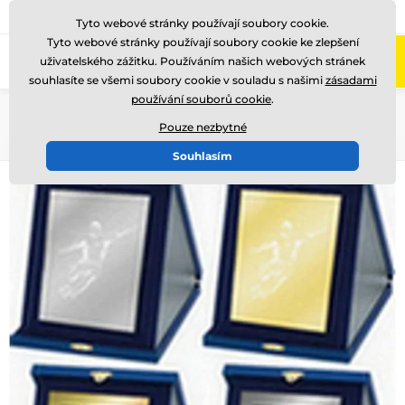
775 400 255
Zavolejte nám
(Po-Pá 8-17)
Tyto webové stránky používají soubory cookie.
Tyto webové stránky používají soubory cookie ke zlepšení
0
uživatelského zážitku. Používáním našich webových stránek
Menu
souhlasíte se všemi soubory cookie v souladu s našimi
zásadami
používání souborů cookie
.
Úvod
Plakety
Kovové diplomy a plakety
Pouze nezbytné
Souhlasím