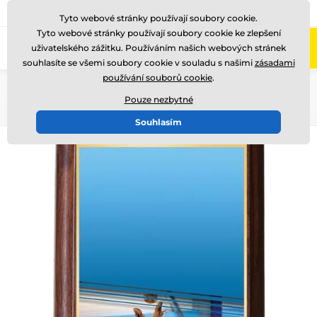
775 400 255
Zavolejte nám
(Po-Pá 8-17)
Tyto webové stránky používají soubory cookie.
Tyto webové stránky používají soubory cookie ke zlepšení
0
uživatelského zážitku. Používáním našich webových stránek
Menu
souhlasíte se všemi soubory cookie v souladu s našimi
zásadami
používání souborů cookie
.
Úvod
Plakety
Kovové diplomy a plakety
Pouze nezbytné
Souhlasím