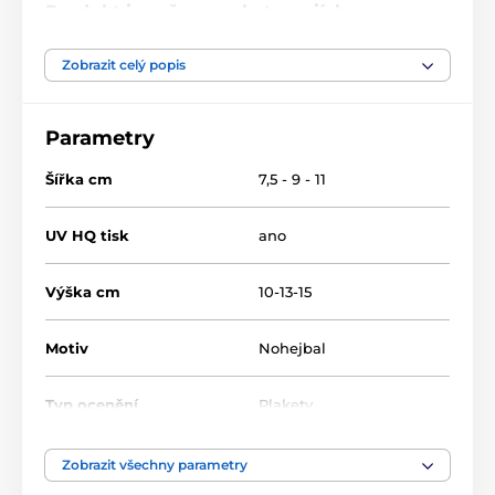
Produkt je zařazen v kategoriích
Nohejbal
Kovové diplomy a plakety
Zobrazit celý popis
Parametry
Šířka cm
7,5 - 9 - 11
UV HQ tisk
ano
Výška cm
10-13-15
Motiv
Nohejbal
Typ ocenění
Plakety
Materiál
kov
,
dřevo
Zobrazit všechny parametry