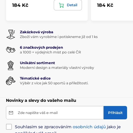
184 Kč
184 Kč
Detail
Zakázková výroba
Zboží vám vyrobíme i potiskneme již od 1 ks
6 značkových prodejen
a 1000 + výdejních míst po celé ČR
Unikátní sortiment
Moderní design a materiály vlastní výroby
Tématické edice
Výběr z více jak 50 sportů a příležitostí.
Novinky a slevy do vašeho mailu
Zde napište váš e-mail
Přihlásit
Souhlasím se zpracováním
osobních údajů
jako je