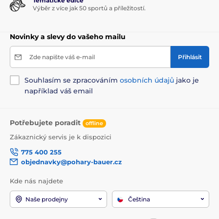
Tématické edice
Výběr z více jak 50 sportů a příležitostí.
Novinky a slevy do vašeho mailu
Zde napište váš e-mail
Přihlásit
Souhlasím se zpracováním
osobních údajů
jako je
například váš email
Potřebujete poradit
offline
Zákaznický servis je k dispozici
775 400 255
objednavky@pohary-bauer.cz
Kde nás najdete
Naše prodejny
Čeština