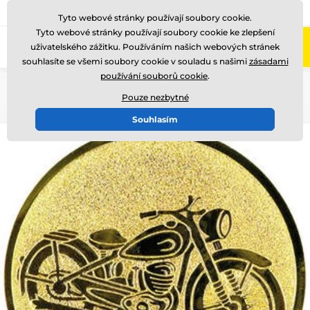
775 400 255
Zavolejte nám
(Po-Pá 8-17)
Tyto webové stránky používají soubory cookie.
Tyto webové stránky používají soubory cookie ke zlepšení
0
uživatelského zážitku. Používáním našich webových stránek
Menu
souhlasíte se všemi soubory cookie v souladu s našimi
zásadami
používání souborů cookie
.
Úvod
Emblémy
Kovové emblémy - LTK
Pouze nezbytné
Souhlasím