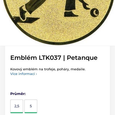
Emblém LTK037 | Petanque
Kovový emblém na trofeje, poháry, medaile.
Více informací ›
Průměr:
2,5
5