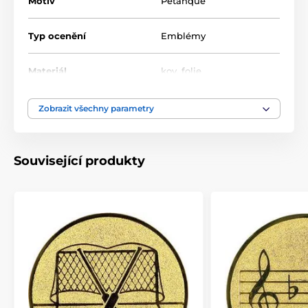
Motiv
Petanque
Typ ocenění
Emblémy
Materiál
kov
,
folie
Zobrazit všechny parametry
Související produkty