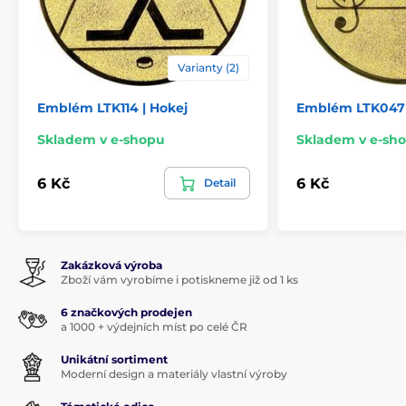
Varianty (2)
Emblém LTK114 | Hokej
Emblém LTK047
Skladem v e-shopu
Skladem v e-sh
6 Kč
6 Kč
Detail
Zakázková výroba
Zboží vám vyrobíme i potiskneme již od 1 ks
6 značkových prodejen
a 1000 + výdejních míst po celé ČR
Unikátní sortiment
Moderní design a materiály vlastní výroby