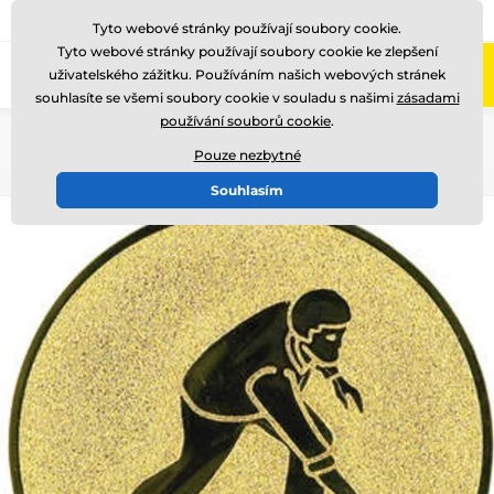
775 400 255
Zavolejte nám
(Po-Pá 8-17)
Tyto webové stránky používají soubory cookie.
Tyto webové stránky používají soubory cookie ke zlepšení
0
uživatelského zážitku. Používáním našich webových stránek
Menu
souhlasíte se všemi soubory cookie v souladu s našimi
zásadami
používání souborů cookie
.
Úvod
Emblémy
Kovové emblémy - LTK
Pouze nezbytné
Souhlasím