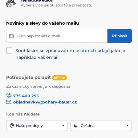
Tématické edice
Výběr z více jak 50 sportů a příležitostí.
Novinky a slevy do vašeho mailu
Zde napište váš e-mail
Přihlásit
Souhlasím se zpracováním
osobních údajů
jako je
například váš email
Potřebujete poradit
offline
Zákaznický servis je k dispozici
775 400 255
objednavky@pohary-bauer.cz
Kde nás najdete
Naše prodejny
Čeština