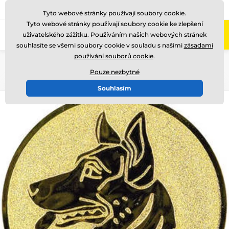
775 400 255
Zavolejte nám
(Po-Pá 8-17)
Tyto webové stránky používají soubory cookie.
Tyto webové stránky používají soubory cookie ke zlepšení
0
uživatelského zážitku. Používáním našich webových stránek
Menu
souhlasíte se všemi soubory cookie v souladu s našimi
zásadami
používání souborů cookie
.
Úvod
Emblémy
Kovové emblémy - LTK
Pouze nezbytné
Souhlasím