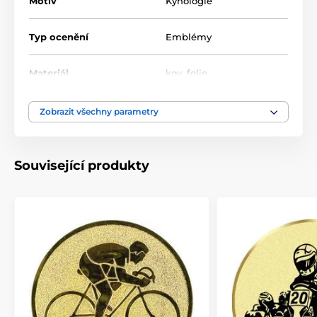
Motiv
Kynologie
Typ ocenění
Emblémy
Materiál
kov
,
folie
Zobrazit všechny parametry
Související produkty