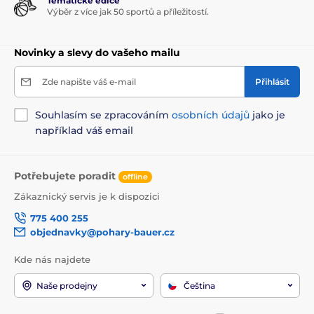
Tématické edice
Výběr z více jak 50 sportů a příležitostí.
Novinky a slevy do vašeho mailu
Zde napište váš e-mail
Přihlásit
Souhlasím se zpracováním
osobních údajů
jako je
například váš email
Potřebujete poradit
offline
Zákaznický servis je k dispozici
775 400 255
objednavky@pohary-bauer.cz
Kde nás najdete
Naše prodejny
Čeština