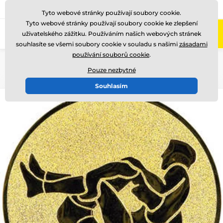
775 400 255
Zavolejte nám
(Po-Pá 8-17)
Tyto webové stránky používají soubory cookie.
Tyto webové stránky používají soubory cookie ke zlepšení
0
uživatelského zážitku. Používáním našich webových stránek
Menu
souhlasíte se všemi soubory cookie v souladu s našimi
zásadami
používání souborů cookie
.
Úvod
Emblémy
Kovové emblémy - LTK
Pouze nezbytné
Souhlasím