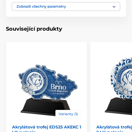
Typ ocenění
Trofeje
Zobrazit všechny parametry
Materiál
akrylát
Související produkty
Způsob personalizace
štítek
Varianty (1)
Akrylátová trofej EDS25 AKEKC 1
Akrylátová trof