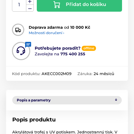
Přidat do košíku
Doprava zdarma
od
10 000 Kč
Možnosti doručení ›
Potřebujete poradit?
offline
Zavolejte na
775 400 255
Kód produktu:
AKECC002M09
Záruka:
24 měsíců
Popis a parametry
Popis produktu
Akrylátová trofej s UV potiskem. Jednostranný tisk. V