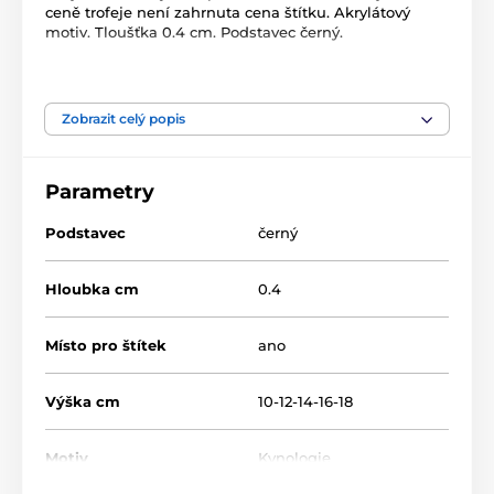
ceně trofeje není zahrnuta cena štítku. Akrylátový
motiv. Tloušťka 0.4 cm. Podstavec černý.
Produkt je zařazen v kategoriích
Zobrazit celý popis
Kynologie
Acrylic line
Akrylátové trofeje
AKECC002
Parametry
Podstavec
černý
Hloubka cm
0.4
Místo pro štítek
ano
Výška cm
10-12-14-16-18
Motiv
Kynologie