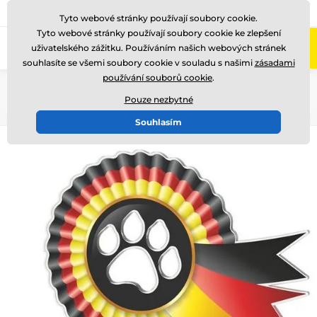
775 400 255
Zavolejte nám
(Po-Pá 8-17)
Tyto webové stránky používají soubory cookie.
Tyto webové stránky používají soubory cookie ke zlepšení
0
uživatelského zážitku. Používáním našich webových stránek
Menu
souhlasíte se všemi soubory cookie v souladu s našimi
zásadami
používání souborů cookie
.
Úvod
Akrylátové trofeje
AKECC002
Pouze nezbytné
Souhlasím