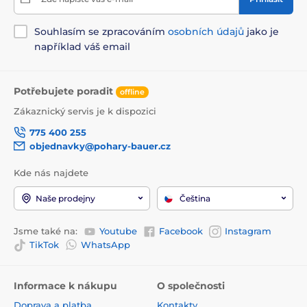
Souhlasím se zpracováním
osobních údajů
jako je
například váš email
Potřebujete poradit
offline
Zákaznický servis je k dispozici
775 400 255
objednavky@pohary-bauer.cz
Kde nás najdete
Naše prodejny
Čeština
Jsme také na:
Youtube
Facebook
Instagram
TikTok
WhatsApp
Informace k nákupu
O společnosti
Doprava a platba
Kontakty