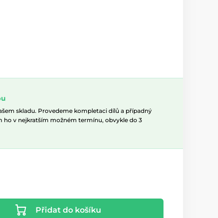
pu
našem skladu. Provedeme kompletaci dílů a případný
m ho v nejkratším možném termínu, obvykle do 3
Přidat do košíku