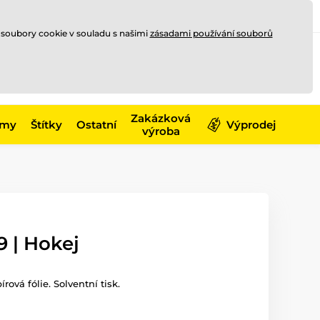
Registrace
Přihlásit se
CZK
 soubory cookie v souladu s našimi
zásadami používání souborů
0
Nakupte ještě za
10 000 Kč
0 Kč
a získejte
dopravu zdarma
Zakázková
émy
Štítky
Ostatní
Výprodej
výroba
 | Hokej
ová fólie. Solventní tisk.