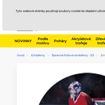
Doprava a platba
Prodejny
Kontakty
Blog
Tyto webové stránky používají soubory cookie ke zlepšení uživ
Např. produk
Podle
Akrylátové
Dřev
NOVINKY
Poháry
motivu
trofeje
trof
Úvod
Emblémy
Barevné foliové emblémy - ES
Emb