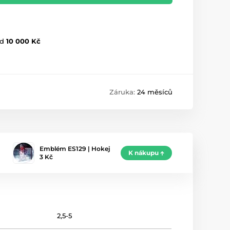
d
10 000 Kč
Záruka:
24 měsíců
Emblém ES129 | Hokej
K nákupu
3 Kč
2,5-5