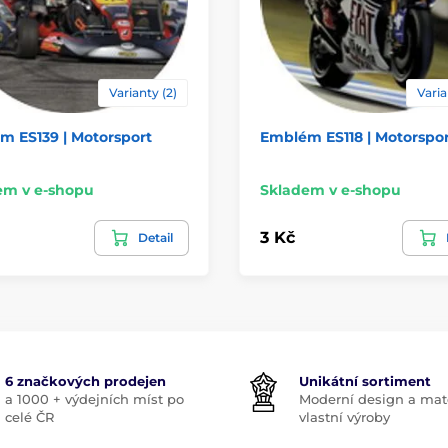
Varianty (2)
Varia
m ES139 | Motorsport
Emblém ES118 | Motorspo
em v e-shopu
Skladem v e-shopu
3 Kč
Detail
6 značkových prodejen
Unikátní sortiment
a 1000 + výdejních míst po
Moderní design a mate
celé ČR
vlastní výroby