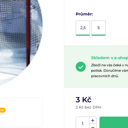
Průměr:
2,5
5
Skladem v e-sho
Zboží na vás čeká v 
potisk. Doručíme vá
pracovních dnů.
3 Kč
2 Kč bez DPH
ine