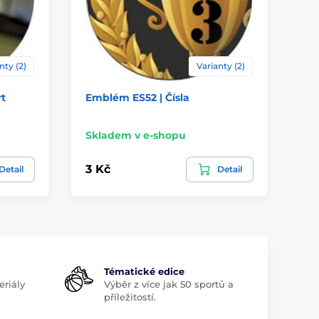
nty (2)
Varianty (2)
rt
Emblém ES52 | Čísla
Em
Skladem v e-shopu
Sk
3 Kč
3 
Detail
Detail
Tématické edice
riály
Výběr z více jak 50 sportů a
příležitostí.