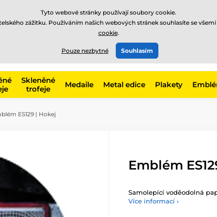
Tyto webové stránky používají soubory cookie.
atelského zážitku. Používáním našich webových stránek souhlasíte se všemi
cookie
.
775 400 255
offline
t, kategorie
Pouze nezbytné
Souhlasím
Zavolejte nám
(Po-Pá 8-17)
ěné
Skleněné
Medaile
Metal edice
Plakety
Embl
eje
trofeje
lém ES129 | Hokej
Emblém ES129
Samolepící voděodolná papír
Více informací ›