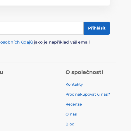
Přihlásit
m
osobních údajů
jako je například váš email
pu
O společnosti
Kontakty
Proč nakupovat u nás?
Recenze
O nás
í
Blog