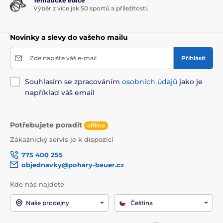
Tématické edice
Výběr z více jak 50 sportů a příležitostí.
Novinky a slevy do vašeho mailu
Zde napište váš e-mail
Přihlásit
Souhlasím se zpracováním
osobních údajů
jako je
například váš email
Potřebujete poradit
offline
Zákaznický servis je k dispozici
775 400 255
objednavky@pohary-bauer.cz
Kde nás najdete
Naše prodejny
Čeština