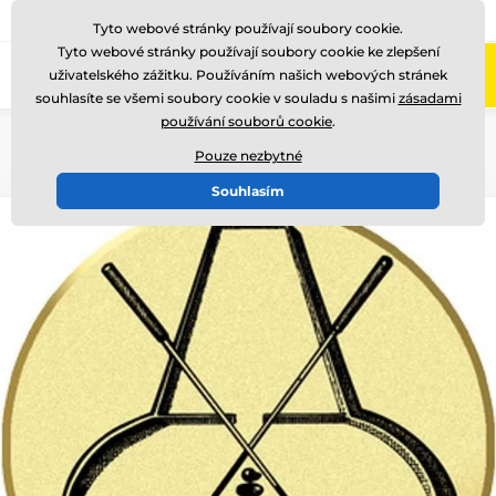
775 400 255
Zavolejte nám
(Po-Pá 8-17)
Tyto webové stránky používají soubory cookie.
Tyto webové stránky používají soubory cookie ke zlepšení
0
uživatelského zážitku. Používáním našich webových stránek
Menu
souhlasíte se všemi soubory cookie v souladu s našimi
zásadami
používání souborů cookie
.
Úvod
Emblémy
Kovové emblémy - LTK
Pouze nezbytné
Souhlasím