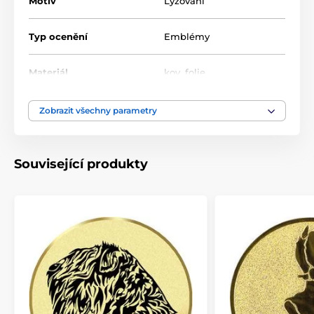
Motiv
Lyžování
Typ ocenění
Emblémy
Materiál
kov
,
folie
Zobrazit všechny parametry
Související produkty