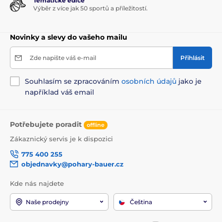
Tématické edice
Výběr z více jak 50 sportů a příležitostí.
Novinky a slevy do vašeho mailu
Zde napište váš e-mail
Přihlásit
Souhlasím se zpracováním
osobních údajů
jako je
například váš email
Potřebujete poradit
offline
Zákaznický servis je k dispozici
775 400 255
objednavky@pohary-bauer.cz
Kde nás najdete
Naše prodejny
Čeština