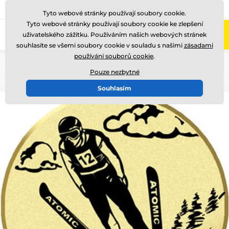
775 400 255
Zavolejte nám
(Po-Pá 8-17)
Tyto webové stránky používají soubory cookie.
Tyto webové stránky používají soubory cookie ke zlepšení
0
uživatelského zážitku. Používáním našich webových stránek
Menu
souhlasíte se všemi soubory cookie v souladu s našimi
zásadami
používání souborů cookie
.
Úvod
Emblémy
Kovové emblémy - LTK
Pouze nezbytné
Souhlasím