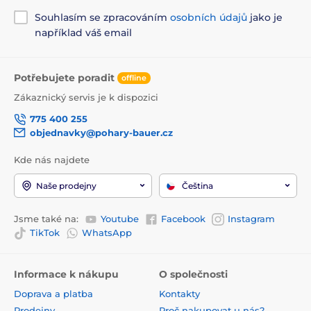
Souhlasím se zpracováním
osobních údajů
jako je
například váš email
Potřebujete poradit
offline
Zákaznický servis je k dispozici
775 400 255
objednavky@pohary-bauer.cz
Kde nás najdete
Naše prodejny
Čeština
Jsme také na:
Youtube
Facebook
Instagram
TikTok
WhatsApp
Informace k nákupu
O společnosti
Doprava a platba
Kontakty
Prodejny
Proč nakupovat u nás?