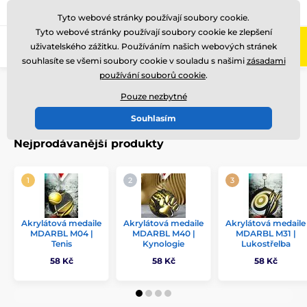
775 400 255
Zavolejte nám
(Po-Pá 8-17)
Tyto webové stránky používají soubory cookie.
Tyto webové stránky používají soubory cookie ke zlepšení
0
uživatelského zážitku. Používáním našich webových stránek
Menu
souhlasíte se všemi soubory cookie v souladu s našimi
zásadami
používání souborů cookie
.
Úvod
Medaile
Akrylátové medaile
MDARBL
Pouze nezbytné
MDARBL
Souhlasím
Nejprodávanější produkty
Akrylátová medaile
Akrylátová medaile
Akrylátová medaile
MDARBL M04 |
MDARBL M40 |
MDARBL M31 |
Tenis
Kynologie
Lukostřelba
58 Kč
58 Kč
58 Kč