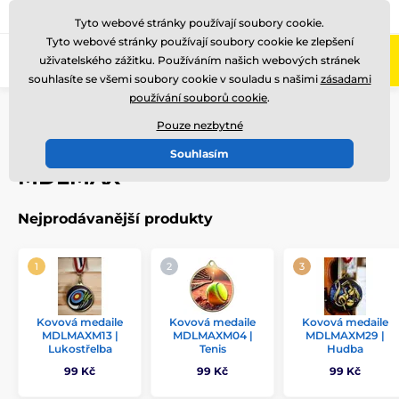
775 400 255
Zavolejte nám
(Po-Pá 8-17)
Tyto webové stránky používají soubory cookie.
Tyto webové stránky používají soubory cookie ke zlepšení
0
uživatelského zážitku. Používáním našich webových stránek
Menu
souhlasíte se všemi soubory cookie v souladu s našimi
zásadami
používání souborů cookie
.
Úvod
Medaile
Kovové medaile
Kovové medaile s grafikou (UV potisk na zadní stranu medaile)
Pouze nezbytné
MDLMAX
Souhlasím
MDLMAX
Nejprodávanější produkty
Kovová medaile
Kovová medaile
Kovová medaile
MDLMAXM13 |
MDLMAXM04 |
MDLMAXM29 |
Lukostřelba
Tenis
Hudba
99 Kč
99 Kč
99 Kč