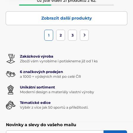
Už jste viděli 21 produktů z 62.
Zobrazit další produkty
1
2
3
Zakázková výroba
Zboží vám vyrobíme i potiskneme již od 1 ks
6 značkových prodejen
a 1000 + výdejních míst po celé ČR
Unikátní sortiment
Moderní design a materiály vlastní výroby
Tématické edice
Výběr z více jak 50 sportů a příležitostí.
Novinky a slevy do vašeho mailu