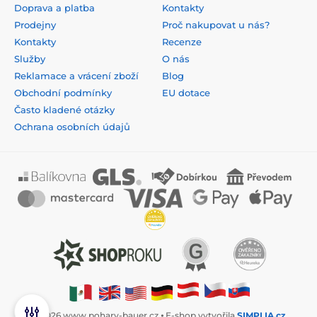
Doprava a platba
Kontakty
Prodejny
Proč nakupovat u nás?
Kontakty
Recenze
Služby
O nás
Reklamace a vrácení zboží
Blog
Obchodní podmínky
EU dotace
Často kladené otázky
Ochrana osobních údajů
© 2026 www.pohary-bauer.cz ⦁ E-shop vytvořila
SIMPLIA.cz