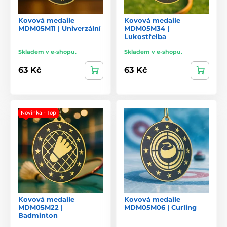
Kovová medaile
Kovová medaile
MDM05M11 | Univerzální
MDM05M34 |
Lukostřelba
Skladem v e-shopu.
Skladem v e-shopu.
63 Kč
63 Kč
Novinka - Top
Kovová medaile
Kovová medaile
MDM05M22 |
MDM05M06 | Curling
Badminton