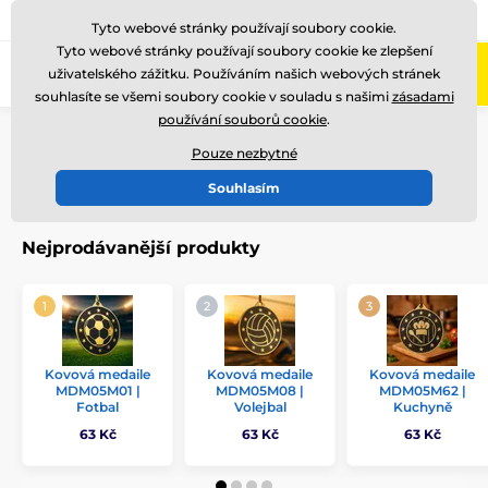
775 400 255
Zavolejte nám
(Po-Pá 8-17)
Tyto webové stránky používají soubory cookie.
Tyto webové stránky používají soubory cookie ke zlepšení
0
uživatelského zážitku. Používáním našich webových stránek
Menu
souhlasíte se všemi soubory cookie v souladu s našimi
zásadami
používání souborů cookie
.
Úvod
Medaile
Kovové medaile
Kovové medaile METAL
MDM05
Pouze nezbytné
Souhlasím
MDM05
Nejprodávanější produkty
Kovová medaile
Kovová medaile
Kovová medaile
MDM05M01 |
MDM05M08 |
MDM05M62 |
Fotbal
Volejbal
Kuchyně
63 Kč
63 Kč
63 Kč