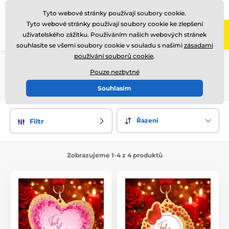
775 400 255
Zavolejte nám
(Po-Pá 8-17)
Tyto webové stránky používají soubory cookie.
Tyto webové stránky používají soubory cookie ke zlepšení
0
uživatelského zážitku. Používáním našich webových stránek
Menu
souhlasíte se všemi soubory cookie v souladu s našimi
zásadami
používání souborů cookie
.
Úvod
Metal edice
Medaile
MDMVAL
Pouze nezbytné
MDMVAL
Souhlasím
Řazení
Filtr
Zobrazujeme 1-4 z 4 produktů