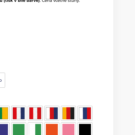
u (tisk v bílé barvě)
. Cena včetně stuhy.
o