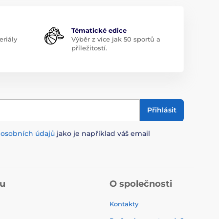
Tématické edice
riály
Výběr z více jak 50 sportů a
příležitostí.
Přihlásit
m
osobních údajů
jako je například váš email
pu
O společnosti
Kontakty