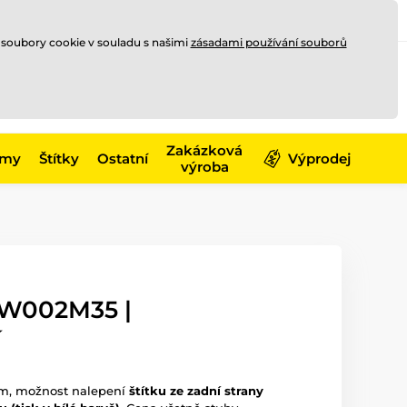
Registrace
Přihlásit se
CZK
 soubory cookie v souladu s našimi
zásadami používání souborů
0
Nakupte ještě za
10 000 Kč
0 Kč
a získejte
dopravu zdarma
Zakázková
émy
Štítky
Ostatní
Výprodej
výroba
W002M35 |
í
em, možnost nalepení
štítku ze zadní strany