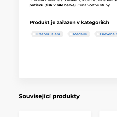
Dřevěná medaile s potiskem, možnost nalepení
š
potisku (tisk v bílé barvě)
. Cena včetně stuhy.
Produkt je zařazen v kategoriích
Krasobruslení
Medaile
Dřevěné 
Související produkty