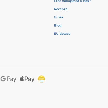
Proč nakupovat u nás?
Recenze
O nás
í
Blog
EU dotace