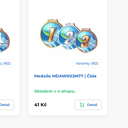
y (162)
Varianty (162)
Medaile MDAW002M77 | Čísla
Me
Kr
Skladem v e-shopu.
Sk
41 Kč
41
Detail
Detail