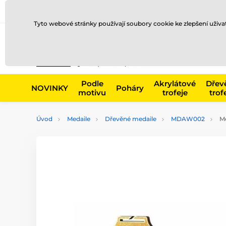
Doprava a platba
Prodejny
Kontakty
Blog
Tyto webové stránky používají soubory cookie ke zlepšení uživ
Např. produk
Podle
Akrylátové
Dřev
NOVINKY
Poháry
motivu
trofeje
trof
Úvod
Medaile
Dřevěné medaile
MDAW002
Me