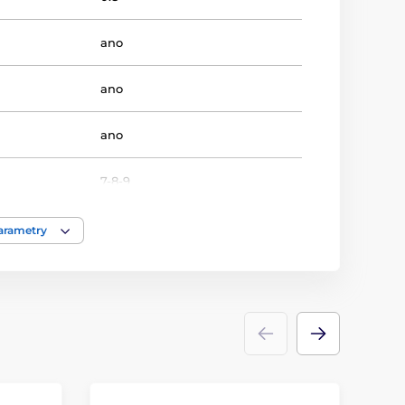
ano
ano
ano
7-8-9
Krasobruslení
parametry
Medaile
dřevo
ace
štítek