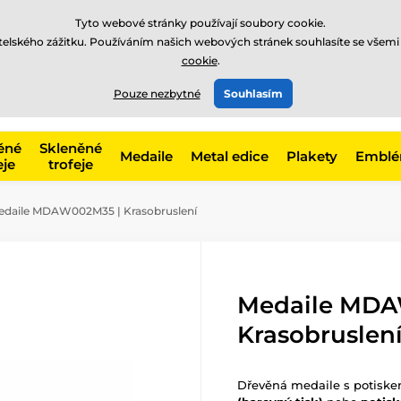
Tyto webové stránky používají soubory cookie.
atelského zážitku. Používáním našich webových stránek souhlasíte se všemi
cookie
.
775 400 255
offline
t, kategorie
Pouze nezbytné
Souhlasím
Zavolejte nám
(Po-Pá 8-17)
ěné
Skleněné
Medaile
Metal edice
Plakety
Embl
eje
trofeje
daile MDAW002M35 | Krasobruslení
Medaile MDA
Krasobruslen
Dřevěná medaile s potisk