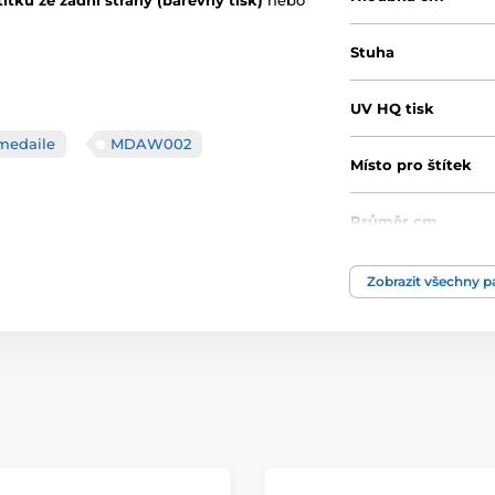
títku ze zadní strany (barevný tisk)
nebo
Stuha
UV HQ tisk
medaile
MDAW002
Místo pro štítek
Průměr cm
Motiv
Zobrazit všechny 
Typ ocenění
Materiál
Způsob personaliz