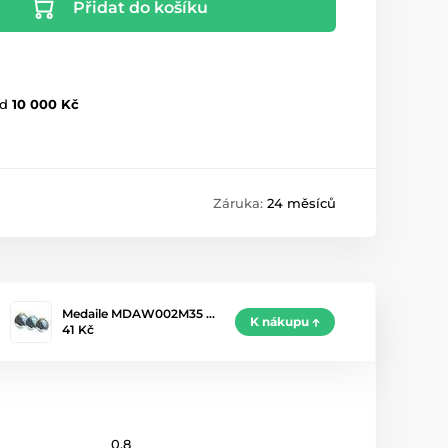
Přidat do košíku
d
10 000 Kč
Záruka:
24 měsíců
Medaile MDAW002M35 …
K nákupu
41 Kč
0.8