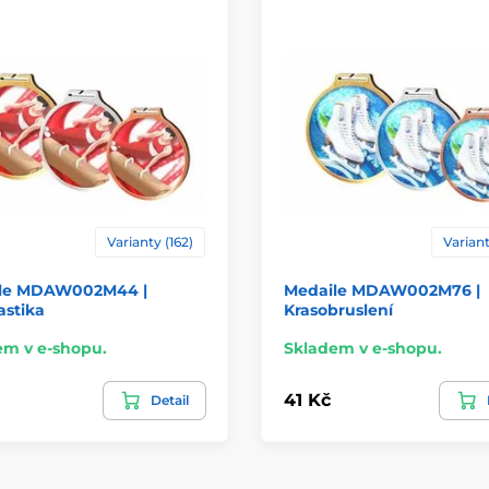
Varianty (162)
Variant
le MDAW002M44 |
Medaile MDAW002M76 |
stika
Krasobruslení
em v e-shopu.
Skladem v e-shopu.
41 Kč
Detail