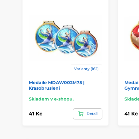
Varianty (162)
Medaile MDAW002M75 |
Medai
Krasobruslení
Gymna
Skladem v e-shopu.
Sklad
41 Kč
41 Kč
Detail