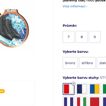
(barevný tisk)
nebo
potisk
Více informací ›
Průměr:
7
8
9
Vyberte barvu:
bronz
stříbro
zlat
Vyberte barvu stuhy:
ST1
ine