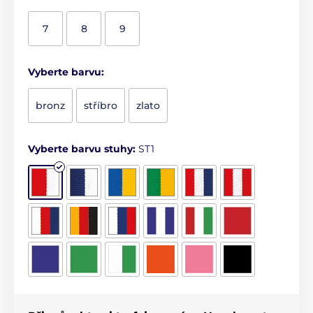
7
8
9
Vyberte barvu:
bronz
stříbro
zlato
Vyberte barvu stuhy:
ST1