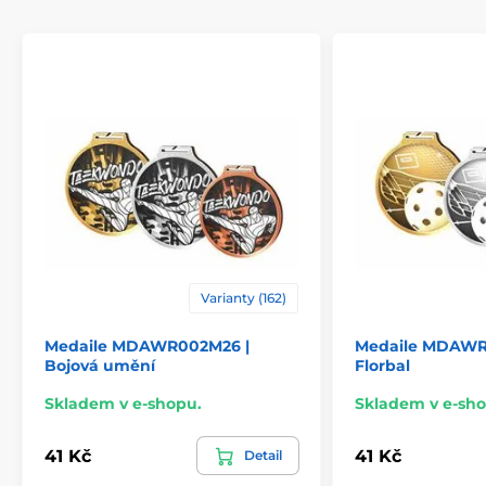
Typ ocenění
Medaile
Materiál
dřevo
Způsob personalizace
štítek
Varianty (162)
Medaile MDAWR002M26 |
Medaile MDAWR
Bojová umění
Florbal
Skladem v e-shopu.
Skladem v e-sho
41 Kč
41 Kč
Detail