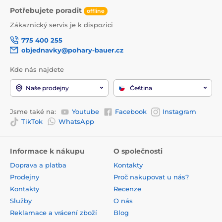
Potřebujete poradit
offline
Zákaznický servis je k dispozici
775 400 255
objednavky@pohary-bauer.cz
Kde nás najdete
Naše prodejny
Čeština
Jsme také na:
Youtube
Facebook
Instagram
TikTok
WhatsApp
Informace k nákupu
O společnosti
Doprava a platba
Kontakty
Prodejny
Proč nakupovat u nás?
Kontakty
Recenze
Služby
O nás
Reklamace a vrácení zboží
Blog