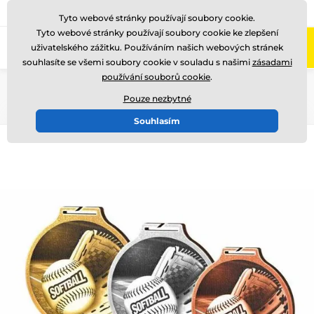
775 400 255
Zavolejte nám
(Po-Pá 8-17)
Tyto webové stránky používají soubory cookie.
Tyto webové stránky používají soubory cookie ke zlepšení
0
uživatelského zážitku. Používáním našich webových stránek
Menu
souhlasíte se všemi soubory cookie v souladu s našimi
zásadami
používání souborů cookie
.
Úvod
Medaile
Dřevěné medaile
MDAWR002
Pouze nezbytné
Souhlasím