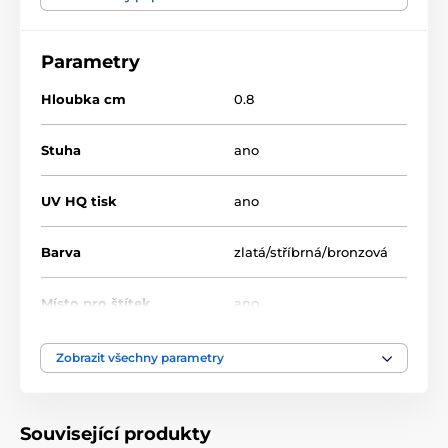
Softball
Medaile
Dřevěné medaile
Parametry
MDAWR002
Hloubka cm
0.8
Stuha
ano
UV HQ tisk
ano
Barva
zlatá/stříbrná/bronzová
Místo pro štítek
ano
Průměr cm
7-8-9
Zobrazit všechny parametry
Motiv
Softball
Související produkty