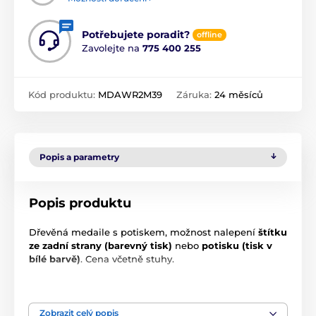
Potřebujete poradit?
offline
Zavolejte na
775 400 255
Kód produktu:
MDAWR2M39
Záruka:
24 měsíců
Popis a parametry
Popis produktu
Dřevěná medaile s potiskem, možnost nalepení
štítku
ze zadní strany (barevný tisk)
nebo
potisku (tisk v
bílé barvě)
. Cena včetně stuhy.
Produkt je zařazen v kategoriích
Zobrazit celý popis