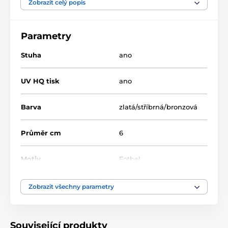
Zobrazit celý popis
Medaile
MDLMID
Parametry
Stuha
ano
UV HQ tisk
ano
Barva
zlatá/stříbrná/bronzová
Průměr cm
6
Motiv
Fotbal
Typ ocenění
Medaile
Zobrazit všechny parametry
Materiál
kov
Související produkty