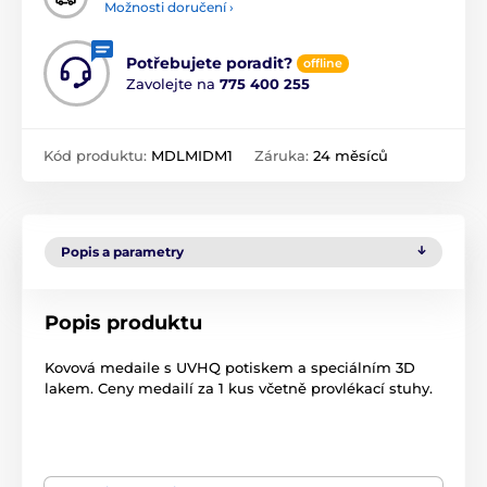
Možnosti doručení ›
Potřebujete poradit?
offline
Zavolejte na
775 400 255
Kód produktu:
MDLMIDM1
Záruka:
24 měsíců
Popis a parametry
Popis produktu
Kovová medaile s UVHQ potiskem a speciálním 3D
lakem. Ceny medailí za 1 kus včetně provlékací stuhy.
Produkt je zařazen v kategoriích