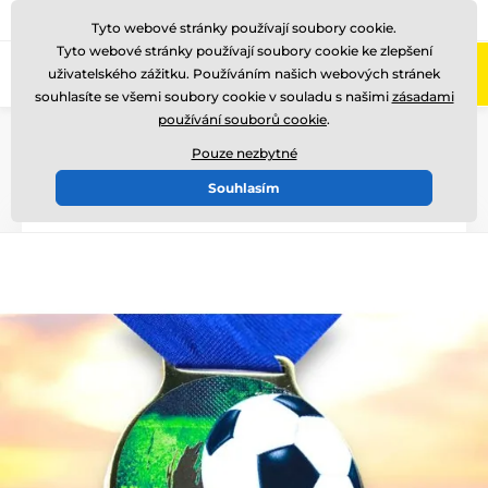
775 400 255
Zavolejte nám
(Po-Pá 8-17)
Tyto webové stránky používají soubory cookie.
Tyto webové stránky používají soubory cookie ke zlepšení
0
uživatelského zážitku. Používáním našich webových stránek
Menu
souhlasíte se všemi soubory cookie v souladu s našimi
zásadami
používání souborů cookie
.
Úvod
Medaile
Kovové medaile
Kovové medaile s grafikou (UV potisk na zadní stranu medaile)
Pouze nezbytné
MDLMID
Souhlasím