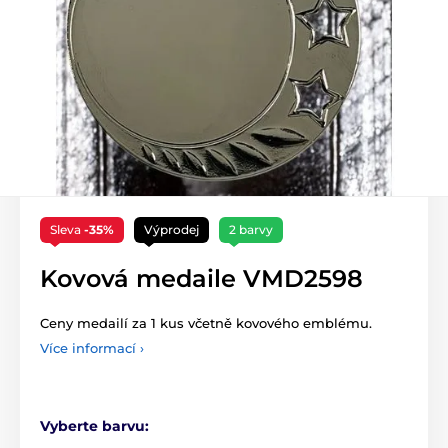
Sleva
-35%
Výprodej
2 barvy
Kovová medaile VMD2598
Ceny medailí za 1 kus včetně kovového emblému.
Více informací ›
Vyberte barvu: