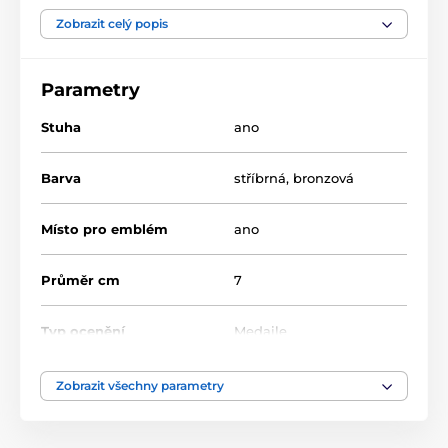
Zobrazit celý popis
Kovové medaile
Medaile pro gravírování (vyrytí laserem)
Parametry
Stuha
ano
Barva
stříbrná
,
bronzová
Místo pro emblém
ano
Průměr cm
7
Typ ocenění
Medaile
laserové gravírování
,
Zobrazit všechny parametry
Způsob personalizace
potisk emblému