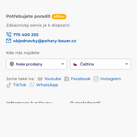
Potřebujete poradit
offline
Zákaznický servis je k dispozici
775 400 255
objednavky@pohary-bauer.cz
Kde nás najdete
Naše prodejny
Čeština
Jsme také na:
Youtube
Facebook
Instagram
TikTok
WhatsApp
Informace k nákupu
O společnosti
Doprava a platba
Kontakty
Prodejny
Proč nakupovat u nás?
Kontakty
Recenze
Služby
O nás