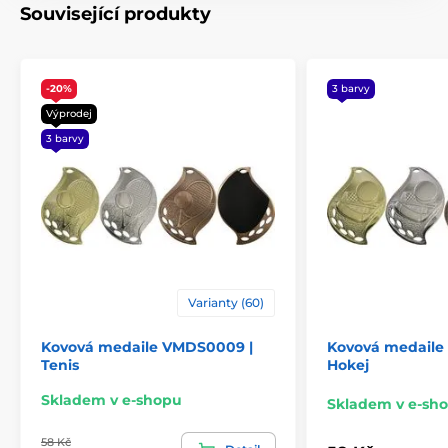
Související produkty
-20%
3 barvy
Výprodej
3 barvy
Varianty (60)
Kovová medaile VMDS0009 |
Kovová medaile
Tenis
Hokej
Skladem v e-shopu
Skladem v e-sh
58 Kč