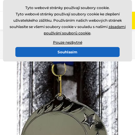
775 400 255
Zavolejte nám
(Po-Pá 8-17)
Tyto webové stránky používají soubory cookie.
Tyto webové stránky používají soubory cookie ke zlepšení
0
uživatelského zážitku. Používáním našich webových stránek
Menu
souhlasíte se všemi soubory cookie v souladu s našimi
zásadami
používání souborů cookie
.
Úvod
Medaile
Kovové medaile
Medaile pro gravírování (vyrytí laserem)
Pouze nezbytné
Souhlasím