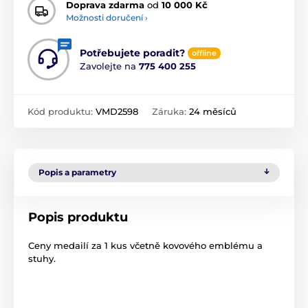
Doprava zdarma
od
10 000 Kč
Možnosti doručení ›
Potřebujete poradit?
offline
Zavolejte na
775 400 255
Kód produktu:
VMD2598
Záruka:
24 měsíců
Popis a parametry
Popis produktu
Ceny medailí za 1 kus včetně kovového emblému a
stuhy.
Produkt je zařazen v kategoriích