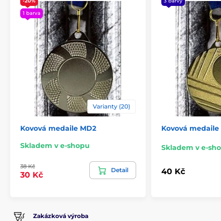
-20%
3 barvy
1 barva
Varianty (20)
Kovová medaile MD2
Kovová medaile
Skladem v e-shopu
Skladem v e-sh
38 Kč
Detail
40 Kč
30 Kč
Zakázková výroba