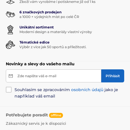
Zboží vám vyrobíme i potiskneme již od 1 ks
6 značkových prodejen
a 1000 + výdejních míst po celé ČR
Unikátní sortiment
Moderní design a materiály vlastní výroby
Tématické edice
Výběr z více jak 50 sportů a příležitostí.
Novinky a slevy do vašeho mailu
Zde napište váš e-mail
Přihlásit
Souhlasím se zpracováním
osobních údajů
jako je
například váš email
Potřebujete poradit
offline
Zákaznický servis je k dispozici