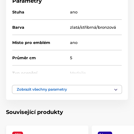
Parametry
Stuha
ano
Barva
zlatá/stříbrná/bronzová
Místo pro emblém
ano
Průměr cm
5
Typ ocenění
Medaile
Materiál
kov
Zobrazit všechny parametry
Způsob personalizace
potisk emblému
Související produkty