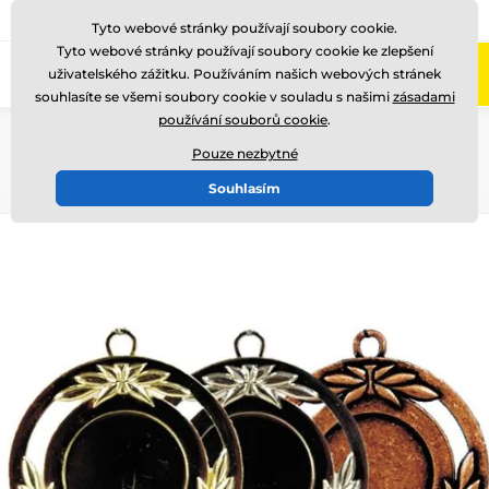
775 400 255
Zavolejte nám
(Po-Pá 8-17)
Tyto webové stránky používají soubory cookie.
Tyto webové stránky používají soubory cookie ke zlepšení
0
uživatelského zážitku. Používáním našich webových stránek
Menu
souhlasíte se všemi soubory cookie v souladu s našimi
zásadami
používání souborů cookie
.
Úvod
Medaile
Kovové medaile
Klasické kovové medaile (s potiskem na emblém či štítek)
Pouze nezbytné
Souhlasím