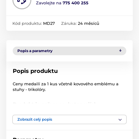
Zavolejte na
775 400 255
Kód produktu:
MD27
Záruka:
24 měsíců
Popis a parametry
Popis produktu
Ceny medailí za 1 kus včetně kovového emblému a
stuhy - trikolóry.
Produkt je zařazen v kategoriích
Medaile
Kovové medaile
Zobrazit celý popis
Klasické kovové medaile (s potiskem na
emblém či štítek)