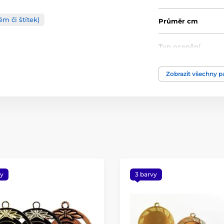
m či štítek)
Průměr cm
Typ ocenění
Materiál
Zobrazit všechny 
Způsob personaliz
vy
3 barvy