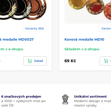
Varianty (60)
Varian
á medaile MD0027
Kovová medaile MD10
em v e-shopu
Skladem v e-shopu
č
69 Kč
Detail
6 značkových prodejen
Unikátní sortiment
a 1000 + výdejních míst po
Moderní design a mate
celé ČR
vlastní výroby