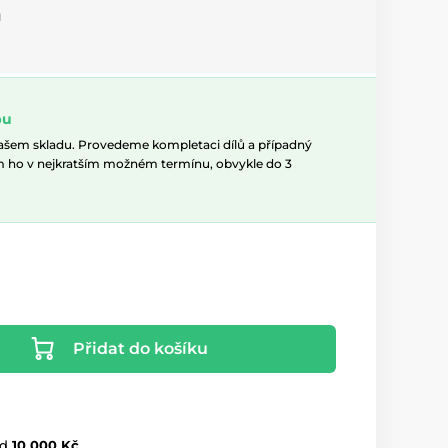
u
pu
našem skladu. Provedeme kompletaci dílů a případný
m ho v nejkratším možném termínu, obvykle do 3
Přidat do košíku
d
10 000 Kč