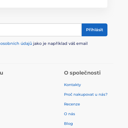
Přihlásit
m
osobních údajů
jako je například váš email
pu
O společnosti
Kontakty
Proč nakupovat u nás?
Recenze
O nás
í
Blog