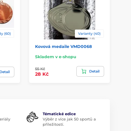
ty (60)
Varianty (40)
Kovová medaile VMD0068
Ko
Skladem v e-shopu
Sk
55 Kč
26 
Detail
Detail
28 Kč
21
Tématické edice
riály
Výběr z více jak 50 sportů a
příležitostí.