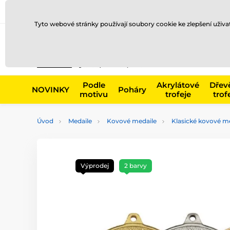
Doprava a platba
Prodejny
Kontakty
Blog
Tyto webové stránky používají soubory cookie ke zlepšení uživ
Např. produk
Podle
Akrylátové
Dřev
NOVINKY
Poháry
motivu
trofeje
trof
Úvod
Medaile
Kovové medaile
Klasické kovové me
Výprodej
2 barvy