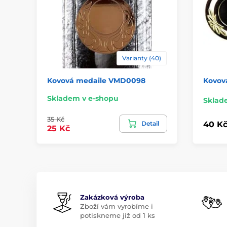
Varianty (40)
Kovová medaile VMD0098
Kovov
Skladem v e-shopu
Sklad
35 Kč
Detail
40 K
25 Kč
Zakázková výroba
Zboží vám vyrobíme i
potiskneme již od 1 ks