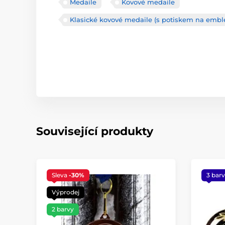
Medaile
Kovové medaile
Klasické kovové medaile (s potiskem na emblé
Související produkty
Sleva
-30%
3 bar
Výprodej
2 barvy