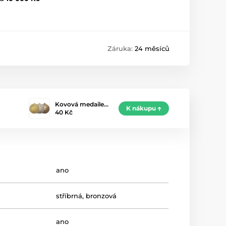
Záruka:
24 měsíců
Kovová medaile…
K nákupu
40 Kč
ano
stříbrná
,
bronzová
ano