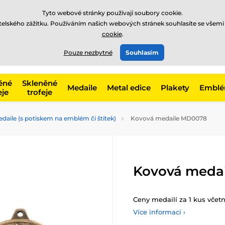
Tyto webové stránky používají soubory cookie.
atelského zážitku. Používáním našich webových stránek souhlasíte se všemi
cookie
.
775 400 255
offline
t, kategorie
Pouze nezbytné
Souhlasím
Zavolejte nám
(Po-Pá 8-17)
ěné
Skleněné
Medaile
Metal edice
Plakety
Embl
eje
trofeje
daile (s potiskem na emblém či štítek)
Kovová medaile MD0078
Kovová meda
Ceny medailí za 1 kus vče
Více informací ›