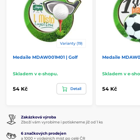
Varianty (19)
Medaile MDAW001M01 | Golf
Medaile MDAW00
Skladem v e-shopu.
Skladem v e-sho
54 Kč
54 Kč
Detail
Zakázková výroba
Zboží vám vyrobíme i potiskneme již od 1 ks
6 značkových prodejen
a 1000 + výdejních míst po celé ČR