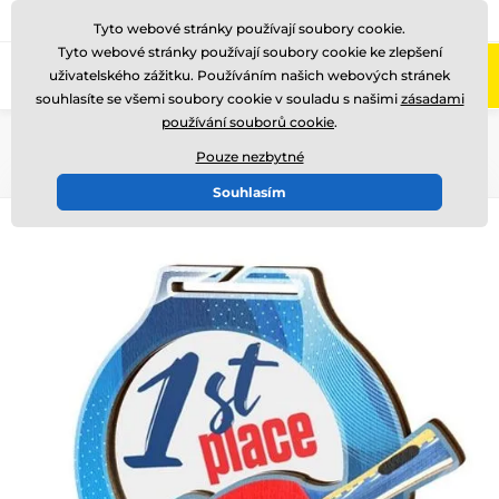
775 400 255
Zavolejte nám
(Po-Pá 8-17)
Tyto webové stránky používají soubory cookie.
Tyto webové stránky používají soubory cookie ke zlepšení
0
uživatelského zážitku. Používáním našich webových stránek
Menu
souhlasíte se všemi soubory cookie v souladu s našimi
zásadami
používání souborů cookie
.
Úvod
Medaile
Dřevěné medaile
MDAW001
Pouze nezbytné
Souhlasím