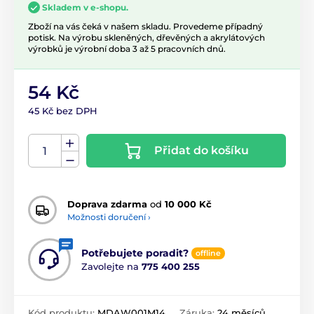
Skladem v e-shopu.
Zboží na vás čeká v našem skladu. Provedeme případný
potisk. Na výrobu skleněných, dřevěných a akrylátových
výrobků je výrobní doba 3 až 5 pracovních dnů.
54 Kč
45 Kč bez DPH
Přidat do košíku
Doprava zdarma
od
10 000 Kč
Možnosti doručení ›
Potřebujete poradit?
offline
Zavolejte na
775 400 255
Kód produktu:
MDAW001M14
Záruka:
24 měsíců