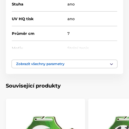
Stuha
ano
UV HQ tisk
ano
Průměr cm
7
Motiv
Stolní tenis
Typ ocenění
Medaile
Zobrazit všechny parametry
Materiál
dřevo
Související produkty