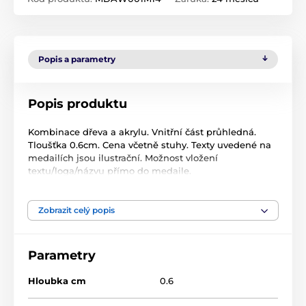
Popis a parametry
Popis produktu
Kombinace dřeva a akrylu. Vnitřní část průhledná.
Tloušťka 0.6cm. Cena včetně stuhy. Texty uvedené na
medailích jsou ilustrační. Možnost vložení
textu/loga/názvu přímo do medaile.
Zobrazit celý popis
Produkt je zařazen v kategoriích
Stolní tenis
MDAW001
Parametry
Hloubka cm
0.6