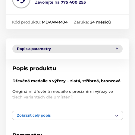
Zavolejte na
775 400 255
Kód produktu:
MDAW4M04
Záruka:
24 měsíců
Popis a parametry
Popis produktu
Dřevěná medaile s výřezy – zlatá, stříbrná, bronzová
Originální dřevěná medaile s precizními výřezy ve
třech variantách dle umístění:
Zlatá
– průměr 9 cm
Zobrazit celý popis
Stříbrná
– průměr 8 cm
Bronzová
– průměr 7 cm