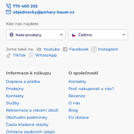
775 400 255
objednavky@pohary-bauer.cz
Kde nás najdete
Naše prodejny
Čeština
Jsme také na:
Youtube
Facebook
Instagram
TikTok
WhatsApp
Informace k nákupu
O společnosti
Doprava a platba
Kontakty
Prodejny
Proč nakupovat u nás?
Kontakty
Recenze
Služby
O nás
Reklamace a vrácení zboží
Blog
Obchodní podmínky
EU dotace
Často kladené otázky
Ochrana osobních údajů