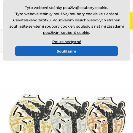
775 400 255
Zavolejte nám
(Po-Pá 8-17)
Tyto webové stránky používají soubory cookie.
Tyto webové stránky používají soubory cookie ke zlepšení
0
uživatelského zážitku. Používáním našich webových stránek
Menu
souhlasíte se všemi soubory cookie v souladu s našimi
zásadami
používání souborů cookie
.
Úvod
Medaile
Dřevěné medaile
MDAW004
Pouze nezbytné
Souhlasím