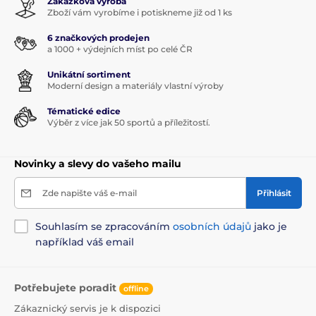
Zakázková výroba
Zboží vám vyrobíme i potiskneme již od 1 ks
6 značkových prodejen
a 1000 + výdejních míst po celé ČR
Unikátní sortiment
Moderní design a materiály vlastní výroby
Tématické edice
Výběr z více jak 50 sportů a příležitostí.
Novinky a slevy do vašeho mailu
Zde napište váš e-mail
Přihlásit
Souhlasím se zpracováním
osobních údajů
jako je
například váš email
Potřebujete poradit
offline
Zákaznický servis je k dispozici