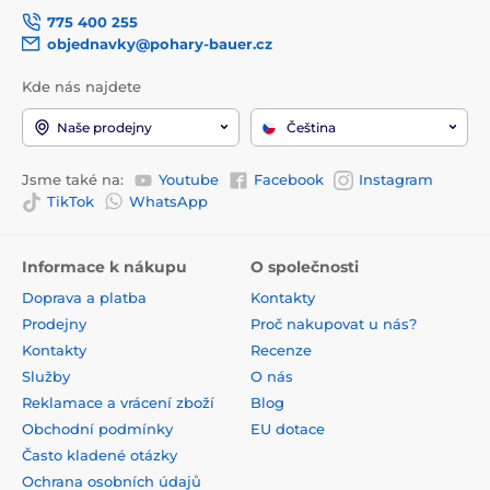
775 400 255
objednavky@pohary-bauer.cz
Kde nás najdete
Naše prodejny
Čeština
Jsme také na:
Youtube
Facebook
Instagram
TikTok
WhatsApp
Informace k nákupu
O společnosti
Doprava a platba
Kontakty
Prodejny
Proč nakupovat u nás?
Kontakty
Recenze
Služby
O nás
Reklamace a vrácení zboží
Blog
Obchodní podmínky
EU dotace
Často kladené otázky
Ochrana osobních údajů