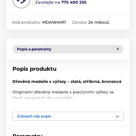
Zavolejte na
775 400 255
Kód produktu:
MDAW4M11
Záruka:
24 měsíců
Popis a parametry
Popis produktu
Dřevěná medaile s výřezy – zlatá, stříbrná, bronzová
Originální dřevěná medaile s precizními výřezy ve
třech variantách dle umístění:
Zlatá
– průměr 9 cm
Zobrazit celý popis
Stříbrná
– průměr 8 cm
Bronzová
– průměr 7 cm