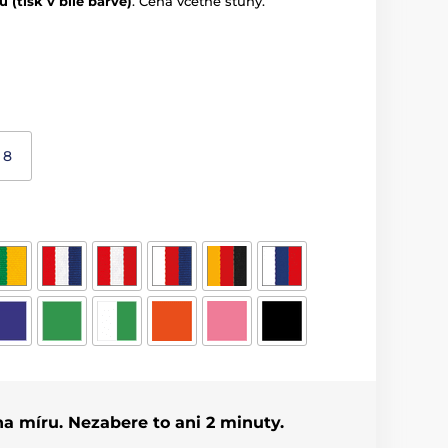
u (tisk v bílé barvě)
. Cena včetně stuhy.
8
 na míru. Nezabere to ani 2 minuty.