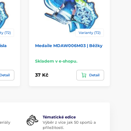
ty (72)
Varianty (72)
sla
Medaile MDAW006M03 | Běžky
Me
Sj
Skladem v e-shopu.
Sk
37 Kč
37
Detail
Detail
Tématické edice
riály
Výběr z více jak 50 sportů a
příležitostí.