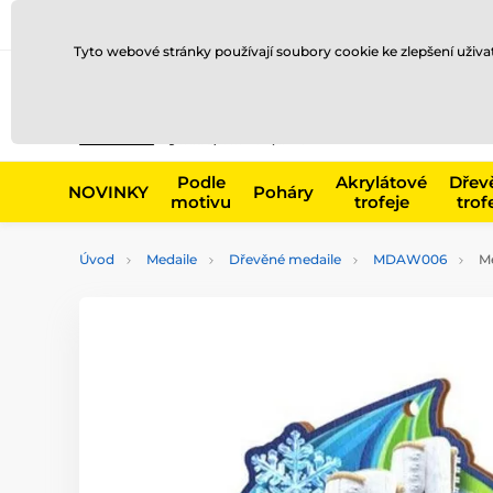
Doprava a platba
Prodejny
Kontakty
Blog
Tyto webové stránky používají soubory cookie ke zlepšení uživ
Např. produk
Podle
Akrylátové
Dřev
NOVINKY
Poháry
motivu
trofeje
trof
Úvod
Medaile
Dřevěné medaile
MDAW006
Me