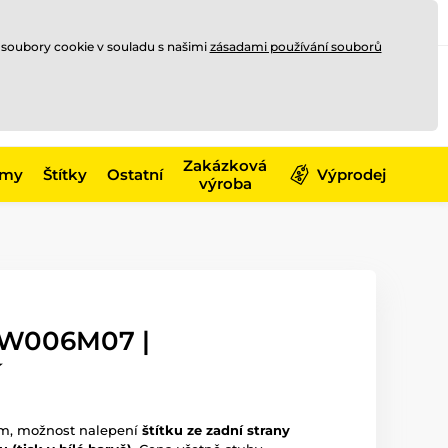
Registrace
Přihlásit se
CZK
 soubory cookie v souladu s našimi
zásadami používání souborů
0
Nakupte ještě za
10 000 Kč
0 Kč
a získejte
dopravu zdarma
Zakázková
émy
Štítky
Ostatní
Výprodej
výroba
AW006M07 |
í
em, možnost nalepení
štítku ze zadní strany