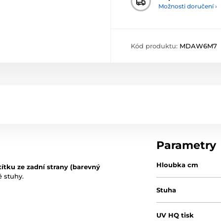
Možnosti doručení ›
Kód produktu:
MDAW6M7
Parametry
Hloubka cm
títku ze zadní strany (barevný
ě stuhy.
Stuha
UV HQ tisk