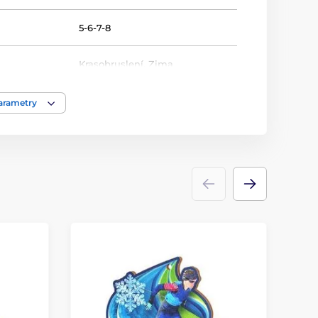
5-6-7-8
Krasobruslení
,
Zima
Medaile
parametry
dřevo