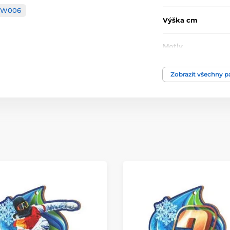
W006
Výška cm
Motiv
Typ ocenění
Zobrazit všechny 
Materiál