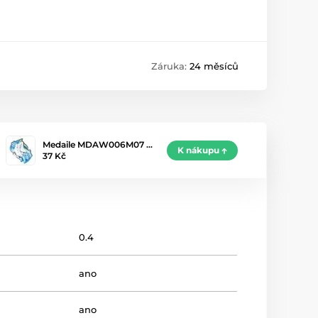
Záruka:
24 měsíců
Medaile MDAW006M07 …
K nákupu
37 Kč
0.4
ano
ano