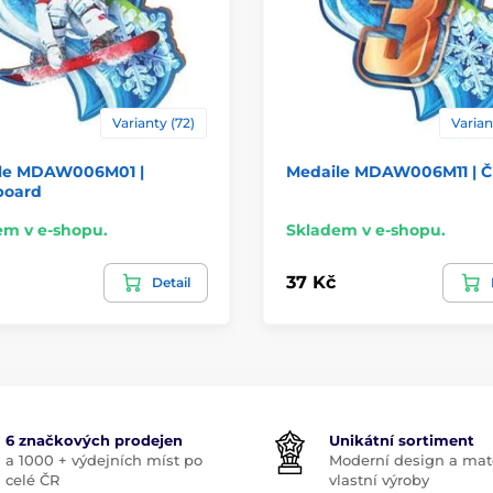
Varianty (72)
Varian
le MDAW006M01 |
Medaile MDAW006M11 | Čí
oard
em v e-shopu.
Skladem v e-shopu.
37 Kč
Detail
6 značkových prodejen
Unikátní sortiment
a 1000 + výdejních míst po
Moderní design a mate
celé ČR
vlastní výroby