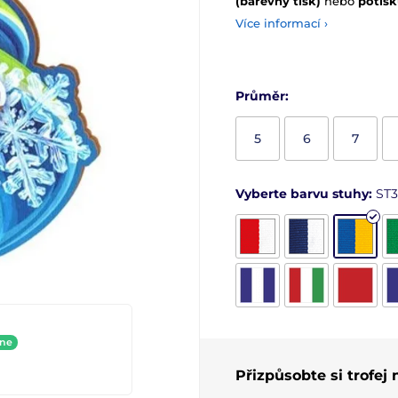
(barevný tisk)
nebo
potisk
Více informací ›
Průměr:
5
6
7
Vyberte barvu stuhy:
ST3
ine
Přizpůsobte si trofej