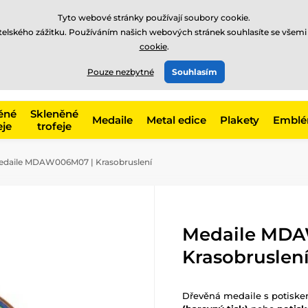
Tyto webové stránky používají soubory cookie.
atelského zážitku. Používáním našich webových stránek souhlasíte se všemi
cookie
.
775 400 255
online
t, kategorie
Pouze nezbytné
Souhlasím
Zavolejte nám
(Po-Pá 8-17)
ěné
Skleněné
Medaile
Metal edice
Plakety
Embl
eje
trofeje
daile MDAW006M07 | Krasobruslení
Medaile MD
Krasobruslen
Dřevěná medaile s potisk