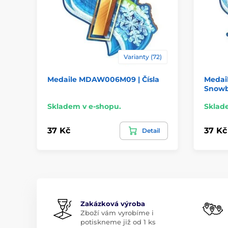
Varianty (72)
Medaile MDAW006M09 | Čísla
Medai
Snowb
Skladem v e-shopu.
Sklad
37 Kč
37 Kč
Detail
Zakázková výroba
Zboží vám vyrobíme i
potiskneme již od 1 ks