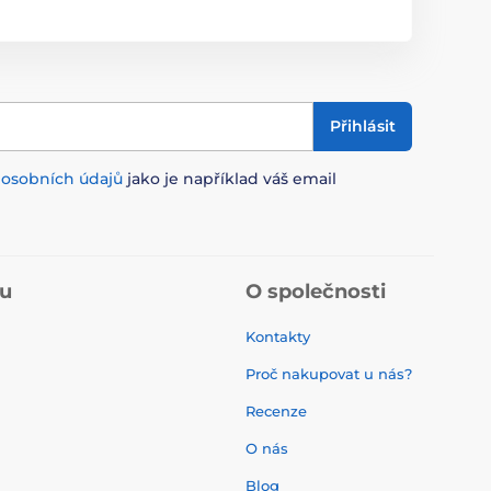
Přihlásit
m
osobních údajů
jako je například váš email
pu
O společnosti
Kontakty
Proč nakupovat u nás?
Recenze
O nás
í
Blog