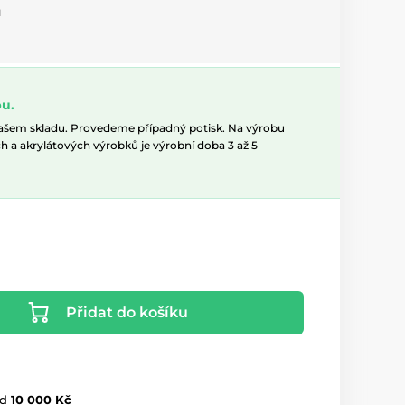
u
u.
našem skladu. Provedeme případný potisk. Na výrobu
h a akrylátových výrobků je výrobní doba 3 až 5
Přidat do košíku
d
10 000 Kč