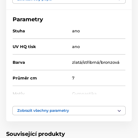
Produkt je zařazen v kategoriích
Parametry
Gymnastika
Medaile
Kovové medaile s grafikou (UV potisk na zadní
Stuha
ano
stranu medaile)
MDLRMAX
UV HQ tisk
ano
Barva
zlatá/stříbrná/bronzová
Průměr cm
7
Motiv
Gymnastika
Typ ocenění
Medaile
Zobrazit všechny parametry
Materiál
kov
Související produkty