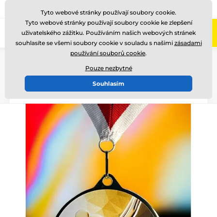
775 400 255
Zavolejte nám
(Po-Pá 8-17)
Tyto webové stránky používají soubory cookie.
Tyto webové stránky používají soubory cookie ke zlepšení
0
uživatelského zážitku. Používáním našich webových stránek
Menu
souhlasíte se všemi soubory cookie v souladu s našimi
zásadami
používání souborů cookie
.
Úvod
Medaile
Kovové medaile
Kovové medaile s grafikou (UV potisk na zadní stranu medaile)
Pouze nezbytné
MDLRMAX
Souhlasím