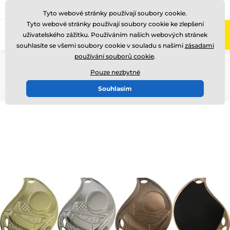
775 400 255
Zavolejte nám
(Po-Pá 8-17)
Tyto webové stránky používají soubory cookie.
Tyto webové stránky používají soubory cookie ke zlepšení
0
uživatelského zážitku. Používáním našich webových stránek
Menu
souhlasíte se všemi soubory cookie v souladu s našimi
zásadami
používání souborů cookie
.
Úvod
Medaile
Kovové medaile
Medaile pro gravírování (vyrytí laserem)
Pouze nezbytné
Souhlasím