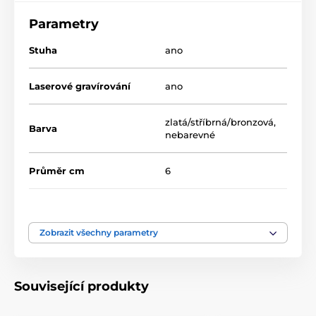
Parametry
Stuha
ano
Laserové gravírování
ano
zlatá/stříbrná/bronzová
,
Barva
nebarevné
Průměr cm
6
Motiv
Hokej
Zobrazit všechny parametry
Typ ocenění
Medaile
Materiál
kov
Související produkty
Způsob personalizace
laserové gravírování