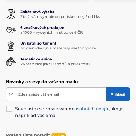
Zakázková výroba
Zboží vám vyrobíme i potiskneme již od 1 ks
6 značkových prodejen
a 1000 + výdejních míst po celé ČR
Unikátní sortiment
Moderní design a materiály vlastní výroby
Tématické edice
Výběr z více jak 50 sportů a příležitostí.
Novinky a slevy do vašeho mailu
Zde napište váš e-mail
Přihlásit
Souhlasím se zpracováním
osobních údajů
jako je
například váš email
Potřebujete poradit
offline