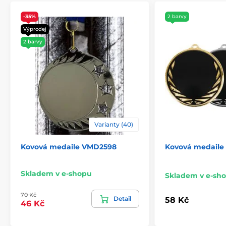
-35%
2 barvy
Výprodej
2 barvy
Varianty (40)
Kovová medaile VMD2598
Kovová medail
Skladem v e-shopu
Skladem v e-sh
70 Kč
Detail
58 Kč
46 Kč