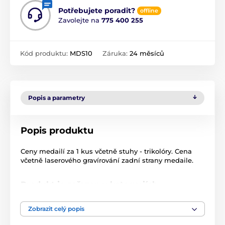
Potřebujete poradit?
offline
Zavolejte na
775 400 255
Kód produktu:
MDS10
Záruka:
24 měsíců
Popis a parametry
Popis produktu
Ceny medailí za 1 kus včetně stuhy - trikolóry. Cena
včetně laserového gravírování zadní strany medaile.
Produkt je zařazen v kategoriích
Medaile
Zobrazit celý popis
Medaile pro gravírování (vyrytí laserem)