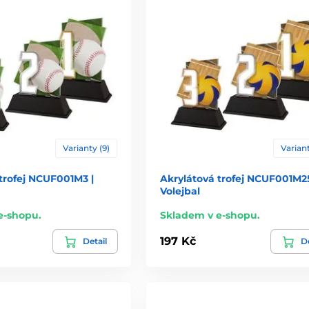
Varianty (9)
Variant
trofej NCUF001M3 |
Akrylátová trofej NCUF001M25
Volejbal
e-shopu.
Skladem v e-shopu.
197 Kč
Detail
De