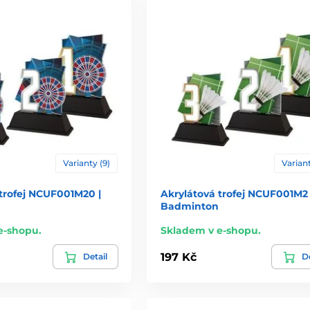
Varianty (9)
Variant
trofej NCUF001M20 |
Akrylátová trofej NCUF001M2 
Badminton
e-shopu.
Skladem v e-shopu.
197 Kč
Detail
De