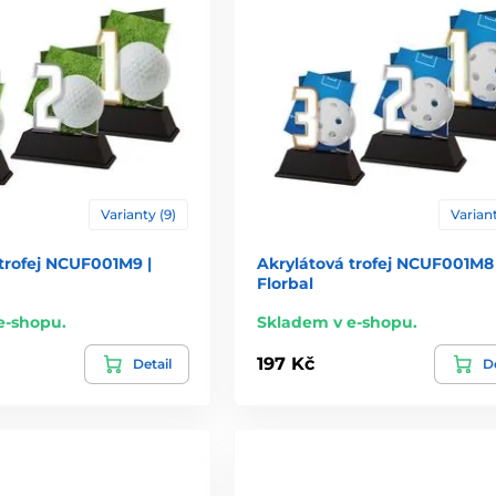
Varianty (9)
Variant
trofej NCUF001M9 |
Akrylátová trofej NCUF001M8 
Florbal
e-shopu.
Skladem v e-shopu.
197 Kč
Detail
De