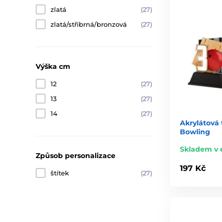
zlatá
(27)
zlatá/stříbrná/bronzová
(27)
Výška cm
12
(27)
13
(27)
14
(27)
Akrylátová 
Bowling
Skladem v 
Způsob personalizace
197 Kč
štítek
(27)