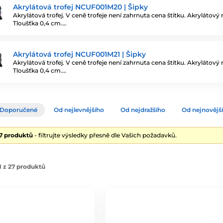
Akrylátová trofej NCUF001M20 | Šipky
Akrylátová trofej. V ceně trofeje není zahrnuta cena štítku. Akrylátový 
Tloušťka 0,4 cm.…
Akrylátová trofej NCUF001M21 | Šipky
Akrylátová trofej. V ceně trofeje není zahrnuta cena štítku. Akrylátový 
Tloušťka 0,4 cm.…
Doporučené
Od nejlevnějšího
Od nejdražšího
Od nejnovějš
27 produktů
- filtrujte výsledky přesně dle Vašich požadavků.
 z 27 produktů