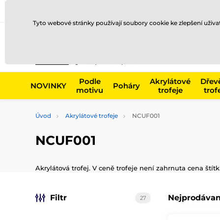
Doprava a platba
Prodejny
Kontakty
Blog
Tyto webové stránky používají soubory cookie ke zlepšení uživ
Např. produk
Podle
Akrylátové
Dřev
NOVINKY
Poháry
motivu
trofeje
trof
Úvod
Akrylátové trofeje
NCUF001
NCUF001
Akrylátová trofej. V ceně trofeje není zahrnuta cena štít
Filtr
Nejprodávan
27