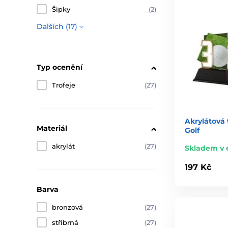
Šipky
(2)
Dalších (17)
Typ ocenění
Trofeje
(27)
Akrylátová 
Materiál
Golf
akrylát
(27)
Skladem v 
197 Kč
Barva
bronzová
(27)
stříbrná
(27)