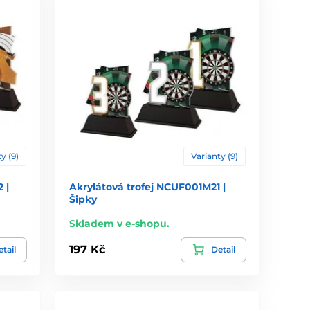
y (9)
Varianty (9)
 |
Akrylátová trofej NCUF001M21 |
Šipky
Skladem v e-shopu.
197 Kč
tail
Detail