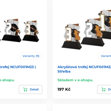
Varianty (9)
Variant
trofej NCUF001M23 |
Akrylátová trofej NCUF001M22
Střelba
e-shopu.
Skladem v e-shopu.
197 Kč
Detail
De