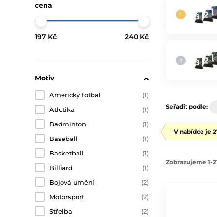
cena
197 Kč
240 Kč
Motiv
Americký fotbal
(1)
Seřadit podle:
Atletika
(1)
Badminton
(1)
V nabídce je 
Baseball
(1)
Basketball
(1)
Zobrazujeme 1-21
Billiard
(1)
Bojová umění
(2)
Motorsport
(2)
Střelba
(2)