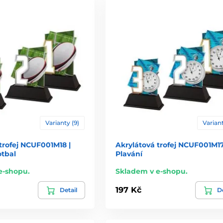
Varianty (9)
Variant
trofej NCUF001M18 |
Akrylátová trofej NCUF001M17
otbal
Plavání
e-shopu.
Skladem v e-shopu.
197 Kč
Detail
De