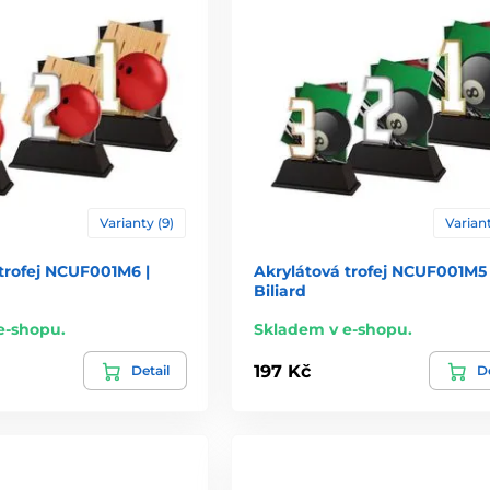
Varianty (9)
Variant
trofej NCUF001M6 |
Akrylátová trofej NCUF001M5 
Biliard
e-shopu.
Skladem v e-shopu.
197 Kč
Detail
De