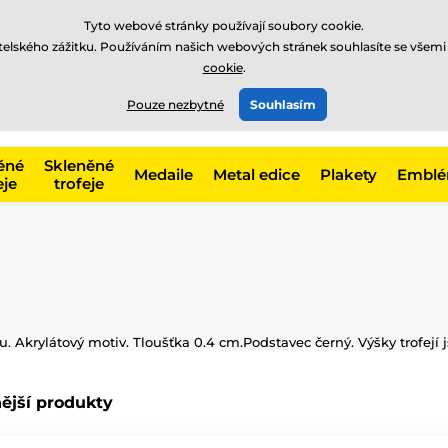
Tyto webové stránky používají soubory cookie.
atelského zážitku. Používáním našich webových stránek souhlasíte se všemi
cookie
.
775 400 255
online
t, kategorie
Pouze nezbytné
Souhlasím
Zavolejte nám
(Po-Pá 8-17)
ěné
Skleněné
Medaile
Metal edice
Plakety
Embl
eje
trofeje
ku. Akrylátový motiv. Tloušťka 0.4 cm.Podstavec černý. Výšky trofejí j
ější produkty