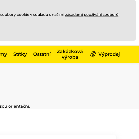
Registrace
Přihlásit se
CZK
 soubory cookie v souladu s našimi
zásadami používání souborů
0
Nakupte ještě za
10 000 Kč
0 Kč
a získejte
dopravu zdarma
Zakázková
émy
Štítky
Ostatní
Výprodej
výroba
sou orientační.