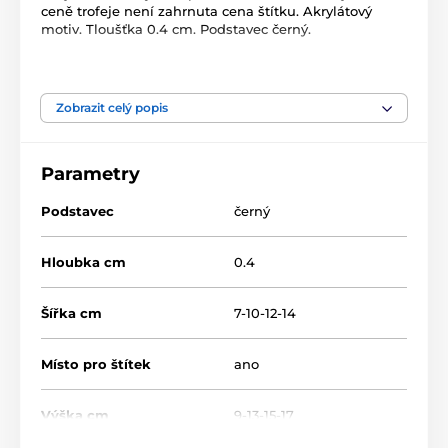
ceně trofeje není zahrnuta cena štítku. Akrylátový
motiv. Tloušťka 0.4 cm. Podstavec černý.
Produkt je zařazen v kategoriích
Zobrazit celý popis
Kynologie
Acrylic line
Akrylátové trofeje
AKEC
Parametry
Podstavec
černý
Hloubka cm
0.4
Šířka cm
7-10-12-14
Místo pro štítek
ano
Výška cm
9-13-15-17