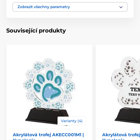
Motiv
Kynologie
Zobrazit všechny parametry
Typ ocenění
Trofeje
Související produkty
Materiál
akrylát
Způsob personalizace
štítek
Varianty (4)
Akrylátová trofej AKECC001M1 |
Akrylátová trof