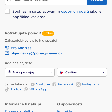
Souhlasím se zpracováním
osobních údajů
jako je
například váš email
Potřebujete poradit
offline
Zákaznický servis je k dispozici
775 400 255
objednavky@pohary-bauer.cz
Kde nás najdete
Naše prodejny
Čeština
Jsme také na:
Youtube
Facebook
Instagram
TikTok
WhatsApp
Informace k nákupu
O společnosti
Doprava a platba
Kontakty