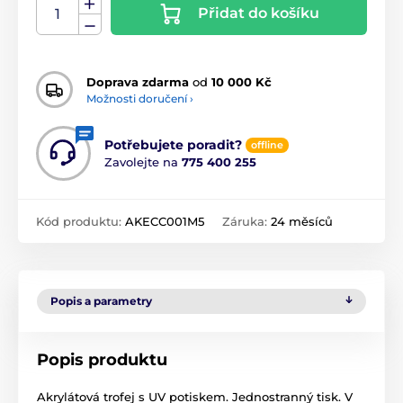
Přidat do košíku
Doprava zdarma
od
10 000 Kč
Možnosti doručení ›
Potřebujete poradit?
offline
Zavolejte na
775 400 255
Kód produktu:
AKECC001M5
Záruka:
24 měsíců
Popis a parametry
Popis produktu
Akrylátová trofej s UV potiskem. Jednostranný tisk. V