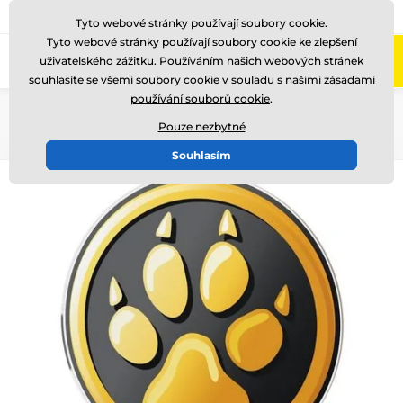
775 400 255
Zavolejte nám
(Po-Pá 8-17)
Tyto webové stránky používají soubory cookie.
Tyto webové stránky používají soubory cookie ke zlepšení
0
uživatelského zážitku. Používáním našich webových stránek
Menu
souhlasíte se všemi soubory cookie v souladu s našimi
zásadami
používání souborů cookie
.
Úvod
Akrylátové trofeje
AKEC
Pouze nezbytné
Souhlasím