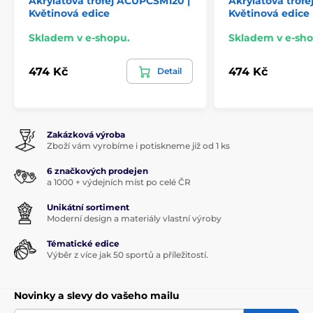
Akrylátová trofej ACUPCSM120 |
Akrylátová trof
Květinová edice
Květinová edice
Skladem v e-shopu.
Skladem v e-sho
474 Kč
474 Kč
Detail
Zakázková výroba
Zboží vám vyrobíme i potiskneme již od 1 ks
6 značkových prodejen
a 1000 + výdejních míst po celé ČR
Unikátní sortiment
Moderní design a materiály vlastní výroby
Tématické edice
Výběr z více jak 50 sportů a příležitostí.
Novinky a slevy do vašeho mailu