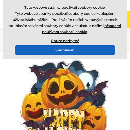
775 400 255
Zavolejte nám
(Po-Pá 8-17)
Tyto webové stránky používají soubory cookie.
Tyto webové stránky používají soubory cookie ke zlepšení
0
uživatelského zážitku. Používáním našich webových stránek
Menu
souhlasíte se všemi soubory cookie v souladu s našimi
zásadami
používání souborů cookie
.
Úvod
Ocenění podle motivu
Halloween
Pouze nezbytné
Souhlasím