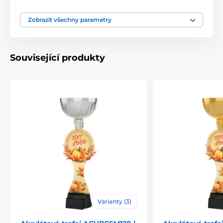
Typ ocenění
Trofeje
Zobrazit všechny parametry
Materiál
akrylát
Související produkty
Způsob personalizace
štítek
Varianty (3)