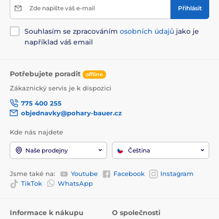
Zde napište váš e-mail
Přihlásit
Souhlasím se zpracováním
osobních údajů
jako je
například váš email
Potřebujete poradit
offline
Zákaznický servis je k dispozici
775 400 255
objednavky@pohary-bauer.cz
Kde nás najdete
Naše prodejny
Čeština
Jsme také na:
Youtube
Facebook
Instagram
TikTok
WhatsApp
Informace k nákupu
O společnosti