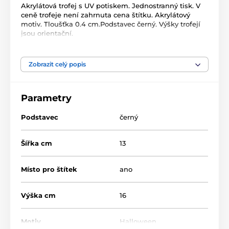
Akrylátová trofej s UV potiskem. Jednostranný tisk. V
ceně trofeje není zahrnuta cena štítku. Akrylátový
motiv. Tloušťka 0.4 cm.Podstavec černý. Výšky trofejí
jsou orientační.
Produkt je zařazen v kategoriích
Zobrazit celý popis
Halloween
Halloween
Parametry
Podstavec
černý
Šířka cm
13
Místo pro štítek
ano
Výška cm
16
Motiv
Halloween