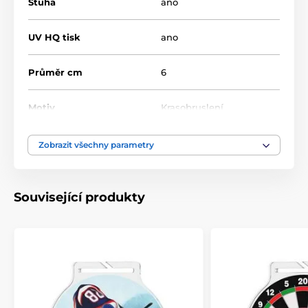
Stuha
ano
UV HQ tisk
ano
Průměr cm
6
Motiv
Krasobruslení
Typ ocenění
Medaile
Zobrazit všechny parametry
Materiál
akrylát
Související produkty