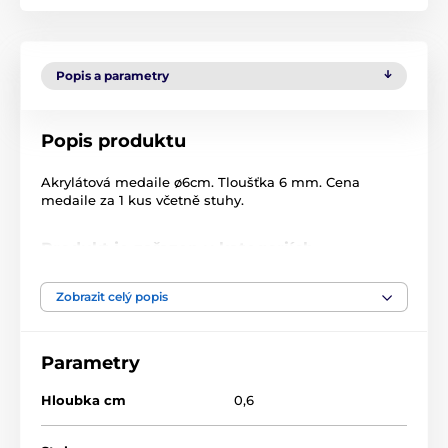
Popis a parametry
Popis produktu
Akrylátová medaile ø6cm. Tloušťka 6 mm. Cena
medaile za 1 kus včetně stuhy.
Produkt je zařazen v kategoriích
Krasobruslení
Akrylátové medaile
Zobrazit celý popis
MDA60
Parametry
Hloubka cm
0,6