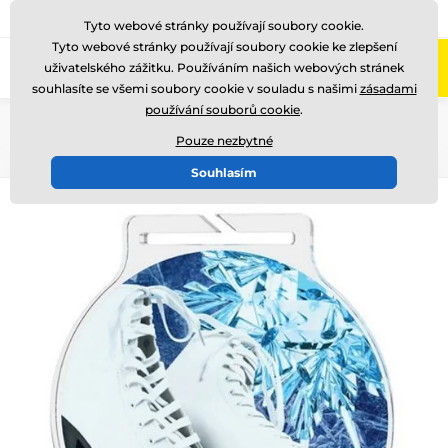
775 400 255
Zavolejte nám
(Po-Pá 8-17)
Tyto webové stránky používají soubory cookie.
Tyto webové stránky používají soubory cookie ke zlepšení
0
uživatelského zážitku. Používáním našich webových stránek
Menu
souhlasíte se všemi soubory cookie v souladu s našimi
zásadami
používání souborů cookie
.
Úvod
Medaile
Akrylátové medaile
MDA60
Pouze nezbytné
Souhlasím