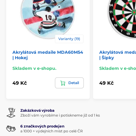
Varianty (19)
Akrylátová medaile MDA60M54
Akrylátová med
| Hokej
| Šipky
Skladem v e-shopu.
Skladem v e-sho
49 Kč
49 Kč
Detail
Zakázková výroba
Zboží vám vyrobíme i potiskneme již od 1 ks
6 značkových prodejen
a 1000 + výdejních míst po celé ČR