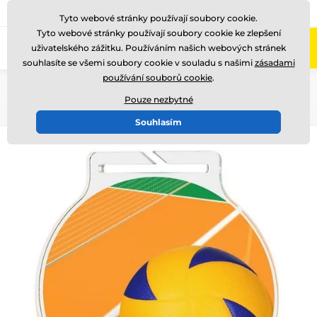
775 400 255
Zavolejte nám
(Po-Pá 8-17)
Tyto webové stránky používají soubory cookie.
Tyto webové stránky používají soubory cookie ke zlepšení
0
uživatelského zážitku. Používáním našich webových stránek
Menu
souhlasíte se všemi soubory cookie v souladu s našimi
zásadami
používání souborů cookie
.
Úvod
Medaile
Akrylátové medaile
MDA60
Pouze nezbytné
Souhlasím