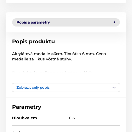
Popis a parametry
Popis produktu
Akrylátová medaile ø6cm. Tloušťka 6 mm. Cena
medaile za 1 kus včetně stuhy.
Produkt je zařazen v kategoriích
Volejbal
Akrylátové medaile
Zobrazit celý popis
MDA60
Parametry
Hloubka cm
0,6