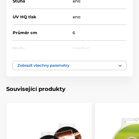
Stuha
ano
UV HQ tisk
ano
Průměr cm
6
Motiv
Volejbal
Typ ocenění
Medaile
Zobrazit všechny parametry
Materiál
akrylát
Související produkty