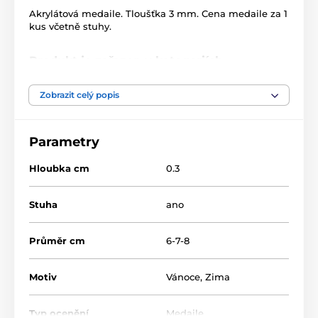
Akrylátová medaile. Tloušťka 3 mm. Cena medaile za 1
kus včetně stuhy.
Produkt je zařazen v kategoriích
Vánoce
MDAK002
Zimní sporty
Zobrazit celý popis
Akrylátové medaile
Parametry
Hloubka cm
0.3
Stuha
ano
Průměr cm
6-7-8
Motiv
Vánoce
,
Zima
Typ ocenění
Medaile