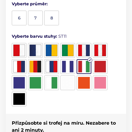
Vyberte průměr:
6
7
8
Vyberte barvu stuhy:
ST11
Přizpůsobte si trofej na míru. Nezabere to
ani 2 minuty.