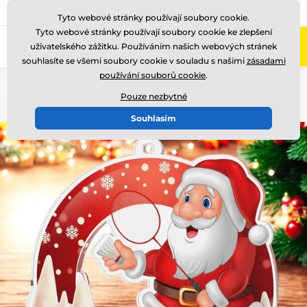
775 400 255
Zavolejte nám
(Po-Pá 8-17)
Tyto webové stránky používají soubory cookie.
Tyto webové stránky používají soubory cookie ke zlepšení
0
uživatelského zážitku. Používáním našich webových stránek
Menu
souhlasíte se všemi soubory cookie v souladu s našimi
zásadami
používání souborů cookie
.
Úvod
Ocenění podle motivu
Vánoce
MDAK002
Pouze nezbytné
Souhlasím