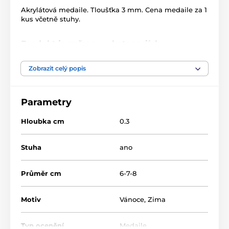
Akrylátová medaile. Tloušťka 3 mm. Cena medaile za 1
kus včetně stuhy.
Produkt je zařazen v kategoriích
Vánoce
MDAK002
Zimní sporty
Zobrazit celý popis
Akrylátové medaile
Parametry
Hloubka cm
0.3
Stuha
ano
Průměr cm
6-7-8
Motiv
Vánoce
,
Zima
Typ ocenění
Medaile