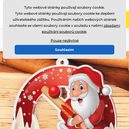
775 400 255
Zavolejte nám
(Po-Pá 8-17)
Tyto webové stránky používají soubory cookie.
Tyto webové stránky používají soubory cookie ke zlepšení
0
uživatelského zážitku. Používáním našich webových stránek
Menu
souhlasíte se všemi soubory cookie v souladu s našimi
zásadami
používání souborů cookie
.
Úvod
Ocenění podle motivu
Vánoce
MDAK002
Pouze nezbytné
Souhlasím