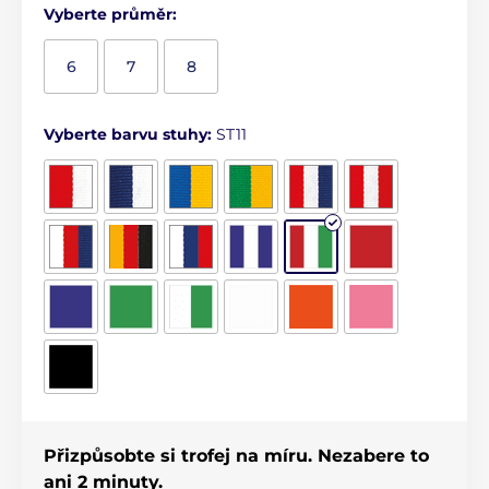
Vyberte průměr:
6
7
8
Vyberte barvu stuhy:
ST11
Přizpůsobte si trofej na míru. Nezabere to
ani 2 minuty.