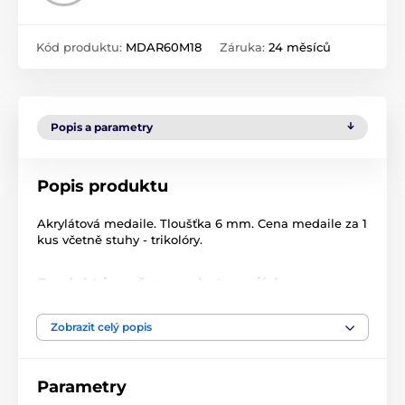
Kód produktu:
MDAR60M18
Záruka:
24 měsíců
Popis a parametry
Popis produktu
Akrylátová medaile. Tloušťka 6 mm. Cena medaile za 1
kus včetně stuhy - trikolóry.
Produkt je zařazen v kategoriích
Akrylátové medaile
MDA60
Zobrazit celý popis
Parametry