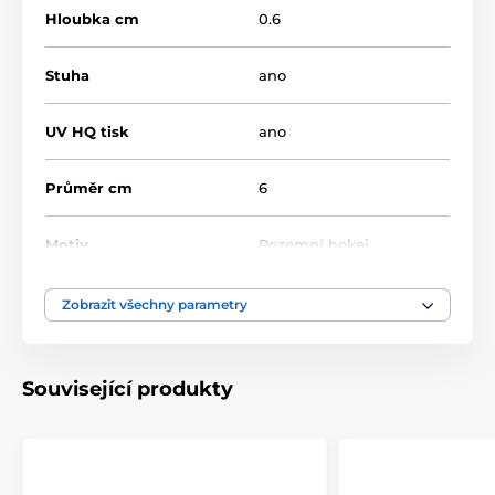
Hloubka cm
0.6
Stuha
ano
UV HQ tisk
ano
Průměr cm
6
Motiv
Pozemní hokej
Typ ocenění
Medaile
Zobrazit všechny parametry
Materiál
akrylát
Související produkty