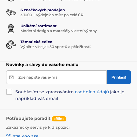
6 značkových prodejen
a 1000 + výdejních míst po celé ČR
Unikátní sortiment
Moderní design a materiály vlastní výroby
Tématické edice
Výběr z více jak 50 sportů a příležitostí.
Novinky a slevy do vašeho mailu
Zde napište váš e-mail
Přihlásit
Souhlasím se zpracováním
osobních údajů
jako je
například váš email
Potřebujete poradit
offline
Zákaznický servis je k dispozici
775 400 255