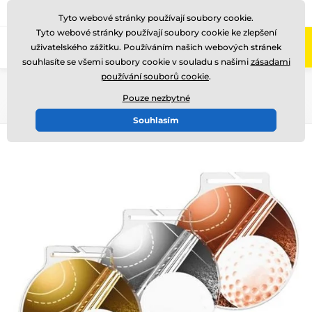
775 400 255
Zavolejte nám
(Po-Pá 8-17)
Tyto webové stránky používají soubory cookie.
Tyto webové stránky používají soubory cookie ke zlepšení
0
uživatelského zážitku. Používáním našich webových stránek
Menu
souhlasíte se všemi soubory cookie v souladu s našimi
zásadami
používání souborů cookie
.
Úvod
Medaile
Akrylátové medaile
MDA60
Pouze nezbytné
Souhlasím