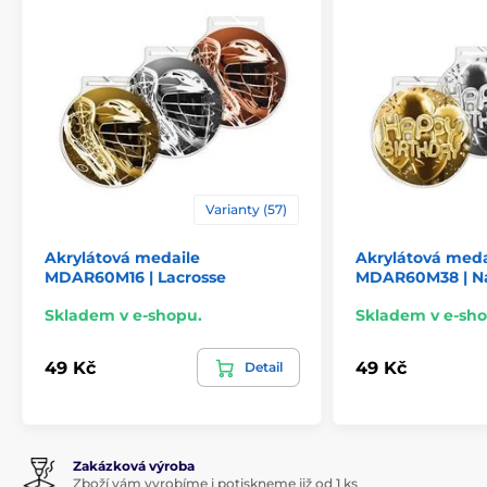
Varianty (57)
Akrylátová medaile
Akrylátová meda
MDAR60M16 | Lacrosse
MDAR60M38 | N
Skladem v e-shopu.
Skladem v e-sho
49 Kč
49 Kč
Detail
Zakázková výroba
Zboží vám vyrobíme i potiskneme již od 1 ks