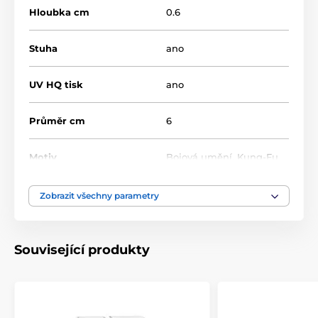
Hloubka cm
0.6
Stuha
ano
UV HQ tisk
ano
Průměr cm
6
Motiv
Bojová umění
,
Kung-Fu
Typ ocenění
Medaile
Zobrazit všechny parametry
Materiál
akrylát
Související produkty