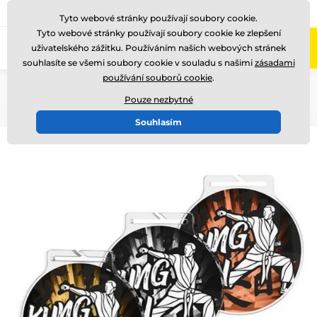
775 400 255
Zavolejte nám
(Po-Pá 8-17)
Tyto webové stránky používají soubory cookie.
Tyto webové stránky používají soubory cookie ke zlepšení
0
uživatelského zážitku. Používáním našich webových stránek
Menu
souhlasíte se všemi soubory cookie v souladu s našimi
zásadami
používání souborů cookie
.
Úvod
Medaile
Akrylátové medaile
MDA60
Pouze nezbytné
Souhlasím