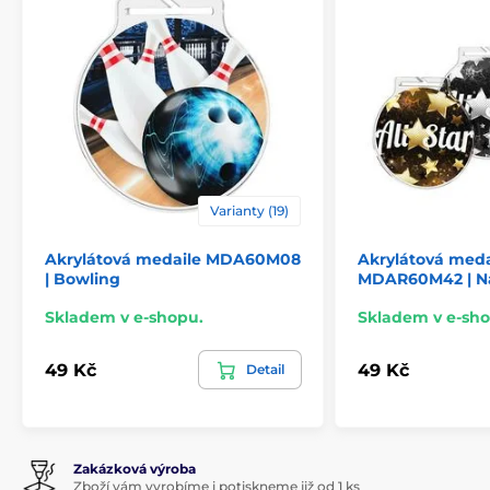
Varianty (19)
Akrylátová medaile MDA60M08
Akrylátová meda
| Bowling
MDAR60M42 | N
Skladem v e-shopu.
Skladem v e-sho
49 Kč
49 Kč
Detail
Zakázková výroba
Zboží vám vyrobíme i potiskneme již od 1 ks