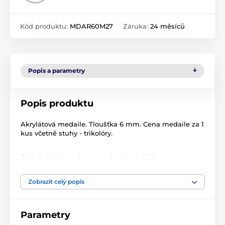
Kód produktu:
MDAR60M27
Záruka:
24 měsíců
Popis a parametry
Popis produktu
Akrylátová medaile. Tloušťka 6 mm. Cena medaile za 1
kus včetně stuhy - trikolóry.
Produkt je zařazen v kategoriích
Bojová umění
Akrylátové medaile
Zobrazit celý popis
MDA60
Parametry