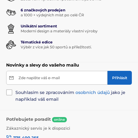
6 značkových prodejen
a 1000 + výdejních míst po celé ČR
Unikátní sortiment
Moderní design a materiály vlastní výroby
Tématické edice
Výběr z více jak 50 sportů a příležitostí.
Novinky a slevy do vašeho mailu
Zde napište váš e-mail
Přihlásit
Souhlasím se zpracováním
osobních údajů
jako je
například váš email
Potřebujete poradit
online
Zákaznický servis je k dispozici
775 400 255