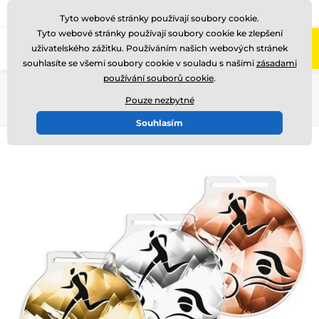
775 400 255
Zavolejte nám
(Po-Pá 8-17)
Tyto webové stránky používají soubory cookie.
Tyto webové stránky používají soubory cookie ke zlepšení
0
uživatelského zážitku. Používáním našich webových stránek
Menu
souhlasíte se všemi soubory cookie v souladu s našimi
zásadami
používání souborů cookie
.
Úvod
Medaile
Akrylátové medaile
MDA60
Pouze nezbytné
Souhlasím