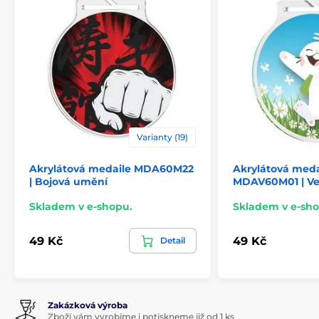
Varianty (19)
Akrylátová medaile MDA60M22
Akrylátová meda
| Bojová umění
MDAV60M01 | Ve
Skladem v e-shopu.
Skladem v e-sho
49 Kč
49 Kč
Detail
Zakázková výroba
Zboží vám vyrobíme i potiskneme již od 1 ks