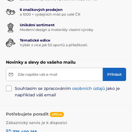
6 značkových prodejen
a 1000 + výdejních míst po celé ČR
Unikátní sortiment
Moderní design a materiály vlastní výroby
Tématické edice
Výběr z více jak 50 sportů a příležitostí.
Novinky a slevy do vašeho mailu
Zde napište váš e-mail
Přihlásit
Souhlasím se zpracováním
osobních údajů
jako je
například váš email
Potřebujete poradit
offline
Zákaznický servis je k dispozici
775 400 255