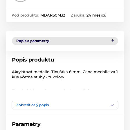
Kód produktu:
MDAR60M32
Záruka:
24 měsíců
Popis a parametry
Popis produktu
Akrylátová medaile. Tloušťka 6 mm. Cena medaile za 1
kus včetně stuhy - trikolóry.
Produkt je zařazen v kategoriích
Akrylátové medaile
MDA60
Zobrazit celý popis
Parametry