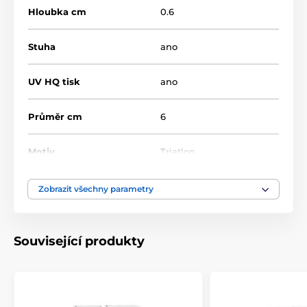
Hloubka cm
0.6
Stuha
ano
UV HQ tisk
ano
Průměr cm
6
Motiv
Triatlon
Typ ocenění
Medaile
Zobrazit všechny parametry
Materiál
akrylát
Související produkty