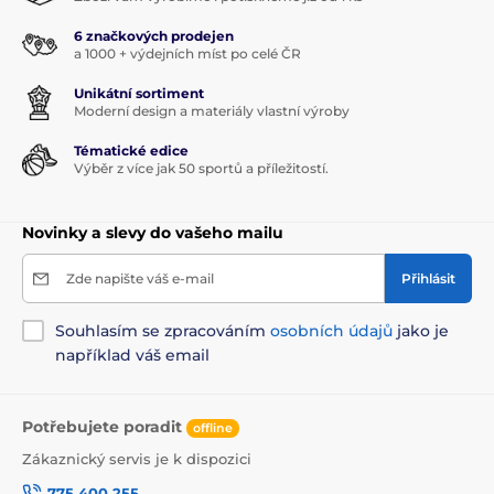
6 značkových prodejen
a 1000 + výdejních míst po celé ČR
Unikátní sortiment
Moderní design a materiály vlastní výroby
Tématické edice
Výběr z více jak 50 sportů a příležitostí.
Novinky a slevy do vašeho mailu
Zde napište váš e-mail
Přihlásit
Souhlasím se zpracováním
osobních údajů
jako je
například váš email
Potřebujete poradit
offline
Zákaznický servis je k dispozici
775 400 255