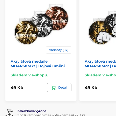
Varianty (57)
Akrylátová medaile
Akrylátová meda
MDAR60M37 | Bojová umění
MDAR60M22 | B
Skladem v e-shopu.
Skladem v e-sho
49 Kč
49 Kč
Detail
Zakázková výroba
Zboží vám vyrobíme i potiskneme již od 1 ks