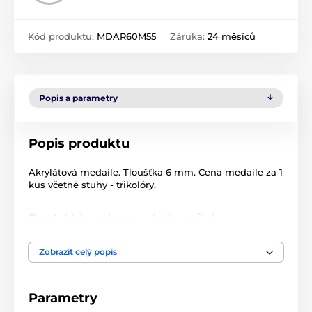
Kód produktu:
MDAR60M55
Záruka:
24 měsíců
Popis a parametry
Popis produktu
Akrylátová medaile. Tloušťka 6 mm. Cena medaile za 1
kus včetně stuhy - trikolóry.
Produkt je zařazen v kategoriích
Jezdectví
Akrylátové medaile
Zobrazit celý popis
MDA60
Parametry