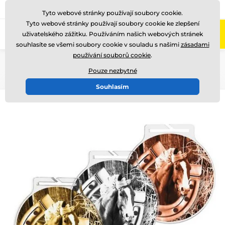
775 400 255
Zavolejte nám
(Po-Pá 8-17)
Tyto webové stránky používají soubory cookie.
Tyto webové stránky používají soubory cookie ke zlepšení
0
uživatelského zážitku. Používáním našich webových stránek
Menu
souhlasíte se všemi soubory cookie v souladu s našimi
zásadami
používání souborů cookie
.
Úvod
Medaile
Akrylátové medaile
MDA60
Pouze nezbytné
Souhlasím