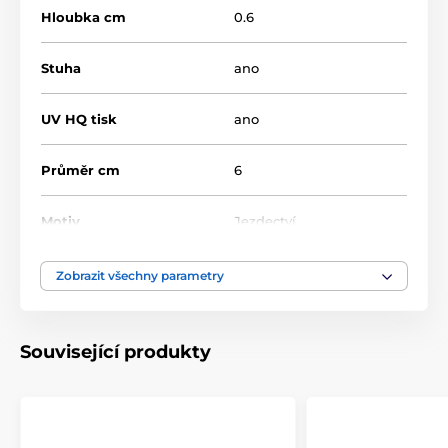
Hloubka cm
0.6
Stuha
ano
UV HQ tisk
ano
Průměr cm
6
Motiv
Jezdectví
Typ ocenění
Medaile
Zobrazit všechny parametry
Materiál
akrylát
Související produkty