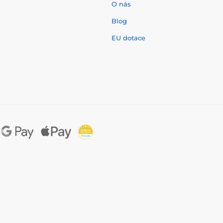
O nás
í
Blog
EU dotace