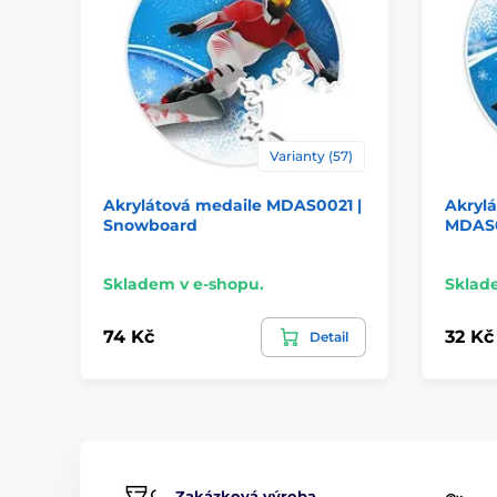
Varianty (57)
Akrylátová medaile MDAS0021 |
Akryl
Snowboard
MDAS0
Skladem v e-shopu.
Sklad
74 Kč
32 Kč
Detail
Zakázková výroba