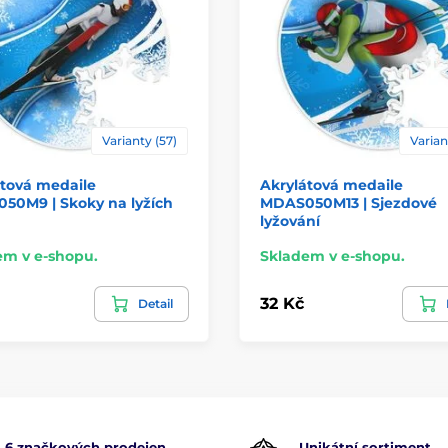
Varianty (57)
Varian
átová medaile
Akrylátová medaile
50M9 | Skoky na lyžích
MDAS050M13 | Sjezdové
lyžování
em v e-shopu.
Skladem v e-shopu.
32 Kč
Detail
6 značkových prodejen
Unikátní sortiment