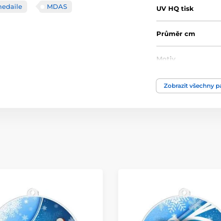
medaile
MDAS
UV HQ tisk
Průměr cm
Motiv
Typ ocenění
Zobrazit všechny 
Materiál