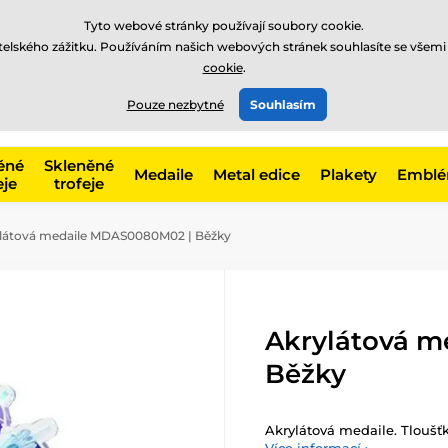
Tyto webové stránky používají soubory cookie.
atelského zážitku. Používáním našich webových stránek souhlasíte se všemi
cookie
.
775 400 255
offline
t, kategorie
Pouze nezbytné
Souhlasím
Zavolejte nám
(Po-Pá 8-17)
ěné
Skleněné
Medaile
Metal edice
Plakety
Embl
eje
trofeje
látová medaile MDAS0080M02 | Běžky
Akrylátová 
Běžky
Akrylátová medaile. Tloušť