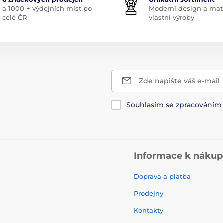
a 1000 + výdejních míst po
Moderní design a mate
celé ČR
vlastní výroby
Zde napište váš e-mail
Souhlasím se zpracování
Informace k náku
Doprava a platba
Prodejny
Kontakty