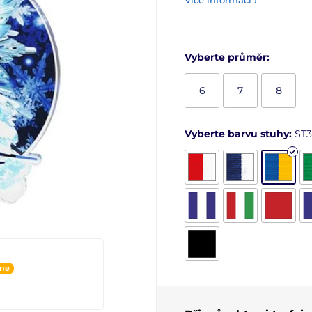
Více informací ›
Vyberte průměr:
6
7
8
Vyberte barvu stuhy:
ST3
ine