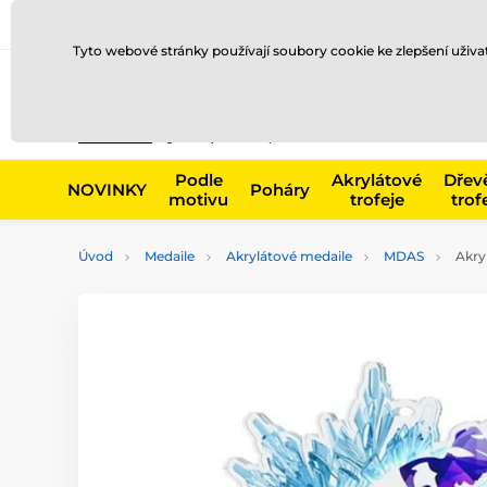
Doprava a platba
Prodejny
Kontakty
Blog
Tyto webové stránky používají soubory cookie ke zlepšení uživ
Např. produk
Podle
Akrylátové
Dřev
NOVINKY
Poháry
motivu
trofeje
trof
Úvod
Medaile
Akrylátové medaile
MDAS
Akry