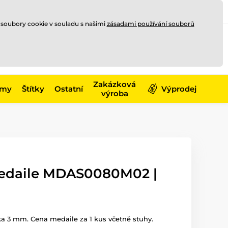
Registrace
Přihlásit se
CZK
 soubory cookie v souladu s našimi
zásadami používání souborů
0
Nakupte ještě za
10 000 Kč
0 Kč
a získejte
dopravu zdarma
Zakázková
émy
Štítky
Ostatní
Výprodej
výroba
medaile MDAS0080M02 |
ka 3 mm. Cena medaile za 1 kus včetně stuhy.