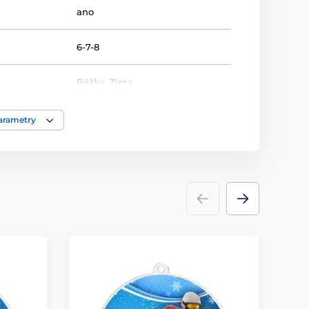
ano
6-7-8
Běžky
,
Zima
Medaile
parametry
akrylát