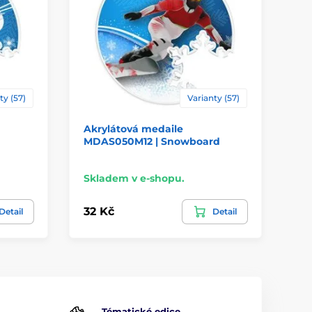
ty (57)
Varianty (57)
Akrylátová medaile
Ak
MDAS050M12 | Snowboard
MD
Skladem v e-shopu.
Sk
32 Kč
32
Detail
Detail
Tématické edice