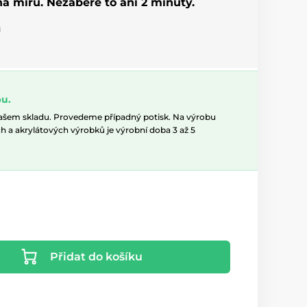
 na míru. Nezabere to ani 2 minuty.
u
u.
našem skladu. Provedeme případný potisk. Na výrobu
h a akrylátových výrobků je výrobní doba 3 až 5
Přidat do košíku