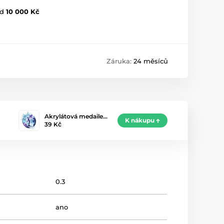
d
10 000 Kč
Záruka:
24 měsíců
Akrylátová medaile…
K nákupu
39 Kč
0.3
ano