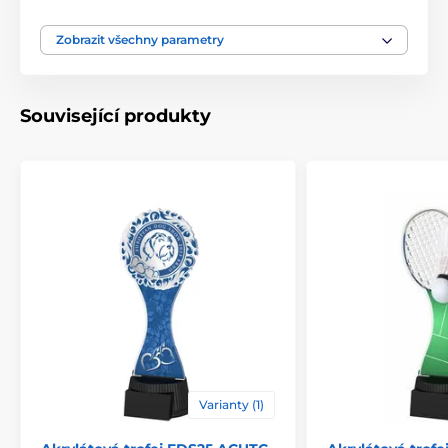
Typ ocenění
Trofeje
Zobrazit všechny parametry
Materiál
akrylát
Související produkty
Způsob personalizace
štítek
Varianty (1)