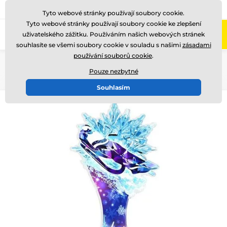
775 400 255
Zavolejte nám
(Po-Pá 8-17)
Tyto webové stránky používají soubory cookie.
Tyto webové stránky používají soubory cookie ke zlepšení
0
uživatelského zážitku. Používáním našich webových stránek
Menu
souhlasíte se všemi soubory cookie v souladu s našimi
zásadami
používání souborů cookie
.
Úvod
Akrylátové trofeje
ACUTC
Pouze nezbytné
Souhlasím