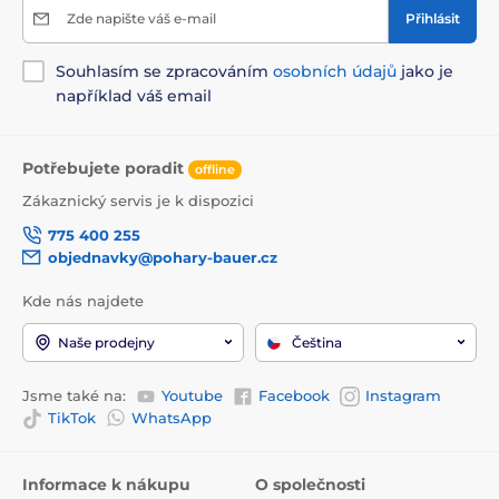
Zde napište váš e-mail
Přihlásit
Souhlasím se zpracováním
osobních údajů
jako je
například váš email
Potřebujete poradit
offline
Zákaznický servis je k dispozici
775 400 255
objednavky@pohary-bauer.cz
Kde nás najdete
Naše prodejny
Čeština
Jsme také na:
Youtube
Facebook
Instagram
TikTok
WhatsApp
Informace k nákupu
O společnosti