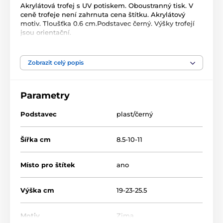
Akrylátová trofej s UV potiskem. Oboustranný tisk. V
ceně trofeje není zahrnuta cena štítku. Akrylátový
motiv. Tloušťka 0.6 cm.Podstavec černý. Výšky trofejí
jsou orientační.
Produkt je zařazen v kategoriích
Zobrazit celý popis
Zimní sporty
Akrylátové trofeje
Parametry
ACUTC
Podstavec
plast/černý
Šířka cm
8.5-10-11
Místo pro štítek
ano
Výška cm
19-23-25.5
Motiv
Zima