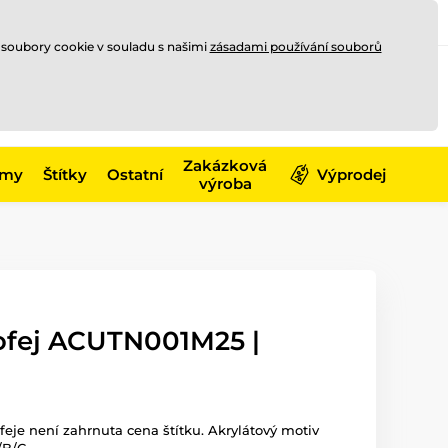
Registrace
Přihlásit se
CZK
 soubory cookie v souladu s našimi
zásadami používání souborů
0
Nakupte ještě za
10 000 Kč
0 Kč
a získejte
dopravu zdarma
Zakázková
émy
Štítky
Ostatní
Výprodej
výroba
rofej ACUTN001M25 |
ofeje není zahrnuta cena štítku. Akrylátový motiv