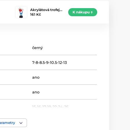
Akrylátová trofej…
K nákupu
161 Kč
černý
7-8-8.5-9-10.5-12-13
ano
ano
15-16-17-19-22-24-26
Stolní tenis
parametry