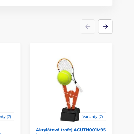
Trofeje
akrylát
ace
štítek
nty (7)
Varianty (7)
Akrylátová trofej ACUTN001M95
Ak