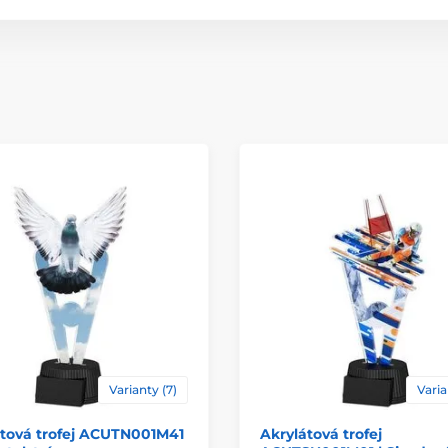
Typ ocenění
Materiál
Způsob personaliz
Varianty (7)
Varia
átová trofej ACUTN001M41
Akrylátová trofej