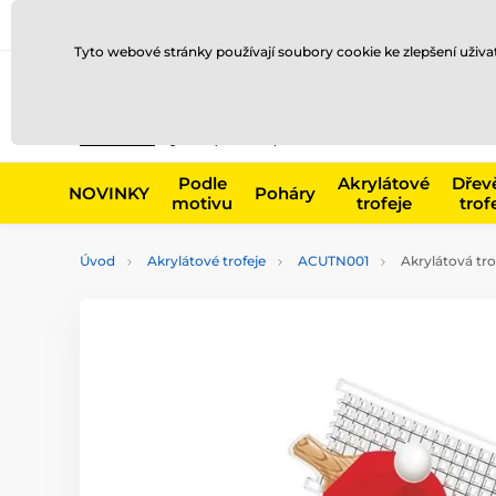
Doprava a platba
Prodejny
Kontakty
Blog
Tyto webové stránky používají soubory cookie ke zlepšení uživ
Např. produk
Podle
Akrylátové
Dřev
NOVINKY
Poháry
motivu
trofeje
trof
Úvod
Akrylátové trofeje
ACUTN001
Akrylátová tro