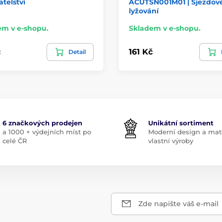
atelství
ACUTSN001M01 | Sjezdov
lyžování
em v e-shopu.
Skladem v e-shopu.
č
161 Kč
Detail
6 značkových prodejen
Unikátní sortiment
a 1000 + výdejních míst po
Moderní design a mate
celé ČR
vlastní výroby
Zde napište váš e-mail