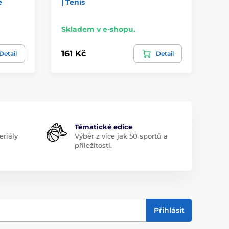
é
| Tenis
| 
Skladem v e-shopu.
Sk
161 Kč
16
Detail
Detail
Tématické edice
riály
Výběr z více jak 50 sportů a
příležitostí.
Přihlásit