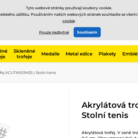
Tyto webové stránky používají soubory cookie.
atelského zážitku. Používáním našich webových stránek souhlasíte se všemi
cookie
.
775 400 255
offline
t, kategorie
Pouze nezbytné
Souhlasím
Zavolejte nám
(Po-Pá 8-17)
ěné
Skleněné
Medaile
Metal edice
Plakety
Embl
eje
trofeje
fej ACUTN001M25 | Stolní tenis
Akrylátová t
Stolní tenis
Akrylátová trofej. V ceně tr