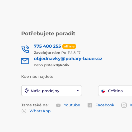
Potřebujete poradit
775 400 255
offline
Zavolejte nám
Po-Pá 8-17
objednavky@pohary-bauer.cz
nebo pište
kdykoliv
Kde nás najdete
Naše prodejny
Čeština
Jsme také na:
Youtube
Facebook
I
WhatsApp