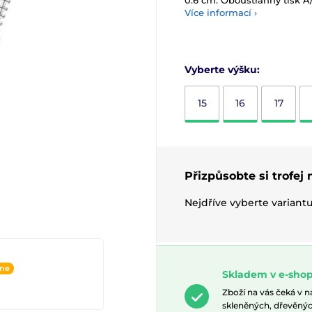
0.6 cm. Oboustranný tisk A
Více informací ›
Vyberte výšku:
15
16
17
Přizpůsobte si trofej
Nejdříve vyberte variant
ine
Skladem v e-shop
Zboží na vás čeká v 
skleněných, dřevěnýc