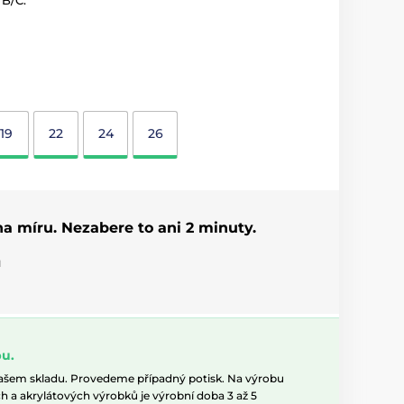
/B/C.
19
22
24
26
 na míru. Nezabere to ani 2 minuty.
u
u.
našem skladu. Provedeme případný potisk. Na výrobu
h a akrylátových výrobků je výrobní doba 3 až 5