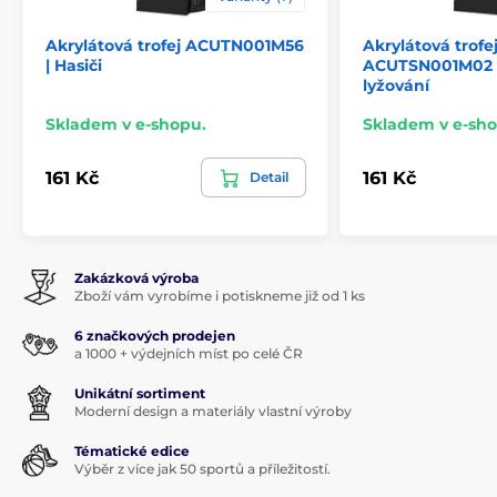
Akrylátová trofej ACUTN001M56
Akrylátová trofe
| Hasiči
ACUTSN001M02 |
lyžování
Skladem v e-shopu.
Skladem v e-sho
161 Kč
161 Kč
Detail
Zakázková výroba
Zboží vám vyrobíme i potiskneme již od 1 ks
6 značkových prodejen
a 1000 + výdejních míst po celé ČR
Unikátní sortiment
Moderní design a materiály vlastní výroby
Tématické edice
Výběr z více jak 50 sportů a příležitostí.