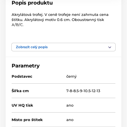
Popis produktu
Akrylátová trofej. V ceně trofeje není zahrnuta cena
štítku. Akrylátový motiv 0.6 cm. Oboustranný tisk
A/B/C.
Produkt je zařazen v kategoriích
Zobrazit celý popis
Baseball
Akrylátové trofeje
ACUTN001
Parametry
Podstavec
černý
Šířka cm
7-8-8.5-9-10.5-12-13
UV HQ tisk
ano
Místo pro štítek
ano