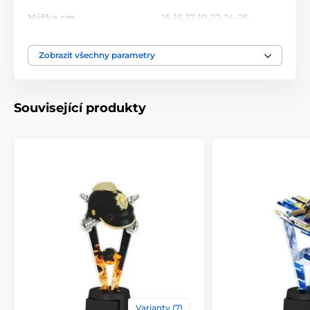
Výška cm
15-16-17-19-22-24-26
Motiv
Baseball
Zobrazit všechny parametry
Typ ocenění
Trofeje
Související produkty
Materiál
akrylát
Způsob personalizace
štítek
Varianty (7)