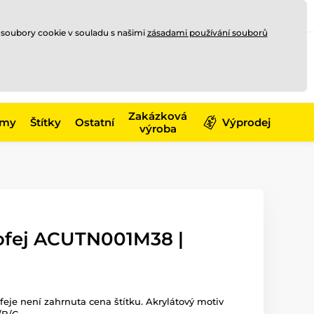
Registrace
Přihlásit se
CZK
 soubory cookie v souladu s našimi
zásadami používání souborů
0
Nakupte ještě za
10 000 Kč
0 Kč
a získejte
dopravu zdarma
Zakázková
émy
Štítky
Ostatní
Výprodej
výroba
rofej ACUTN001M38 |
ofeje není zahrnuta cena štítku. Akrylátový motiv