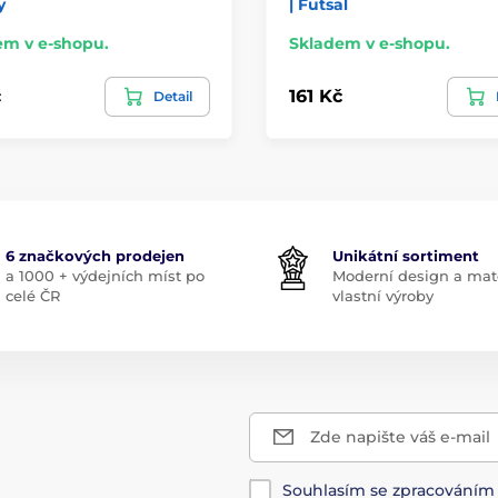
y
| Futsal
em v e-shopu.
Skladem v e-shopu.
č
161 Kč
Detail
6 značkových prodejen
Unikátní sortiment
a 1000 + výdejních míst po
Moderní design a mate
celé ČR
vlastní výroby
Zde napište váš e-mail
Souhlasím se zpracování