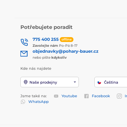
Potřebujete poradit
775 400 255
offline
Zavolejte nám
Po-Pá 8-17
objednavky@pohary-bauer.cz
nebo pište
kdykoliv
Kde nás najdete
Naše prodejny
Čeština
Jsme také na:
Youtube
Facebook
I
WhatsApp