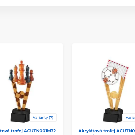
Typ ocenění
Materiál
Způsob personaliz
Varianty (7)
Varia
átová trofej ACUTN001M32
Akrylátová trofej ACUTN