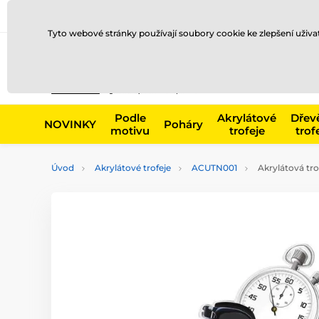
Doprava a platba
Prodejny
Kontakty
Blog
Tyto webové stránky používají soubory cookie ke zlepšení uživ
Např. produk
Podle
Akrylátové
Dřev
NOVINKY
Poháry
motivu
trofeje
trof
Úvod
Akrylátové trofeje
ACUTN001
Akrylátová tr