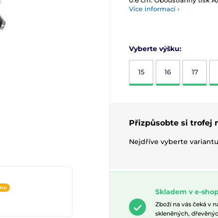
0.6 cm. Oboustranný tisk A
Více informací ›
Vyberte výšku:
15
16
17
Přizpůsobte si trofej
Nejdříve vyberte variant
ine
Skladem v e-shop
Zboží na vás čeká v 
skleněných, dřevěnýc