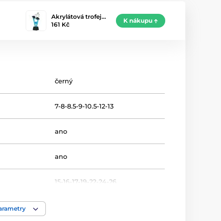
Akrylátová trofej…
K nákupu
161 Kč
černý
7-8-8.5-9-10.5-12-13
ano
ano
15-16-17-19-22-24-26
Plavání
parametry