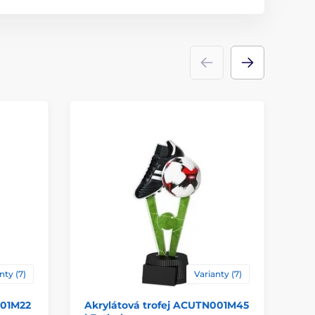
Trofeje
akrylát
ace
štítek
nty (7)
Varianty (7)
001M22
Akrylátová trofej ACUTN001M45
Ak