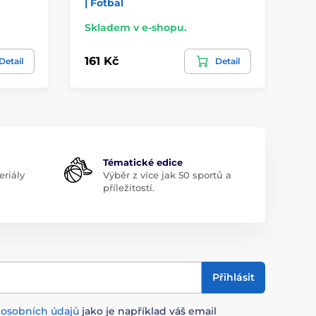
| Fotbal
| H
Skladem v e-shopu.
Sk
161 Kč
16
Detail
Detail
Tématické edice
riály
Výběr z více jak 50 sportů a
příležitostí.
Přihlásit
m
osobních údajů
jako je například váš email