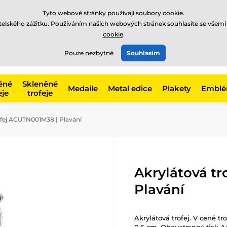
Tyto webové stránky používají soubory cookie.
atelského zážitku. Používáním našich webových stránek souhlasíte se všemi
cookie
.
775 400 255
offline
t, kategorie
Pouze nezbytné
Souhlasím
Zavolejte nám
(Po-Pá 8-17)
ěné
Skleněné
Medaile
Metal edice
Plakety
Embl
eje
trofeje
ofej ACUTN001M38 | Plavání
Akrylátová t
Plavání
Akrylátová trofej. V ceně tr