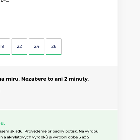
/B/C.
19
22
24
26
 na míru. Nezabere to ani 2 minuty.
u
u.
našem skladu. Provedeme případný potisk. Na výrobu
h a akrylátových výrobků je výrobní doba 3 až 5