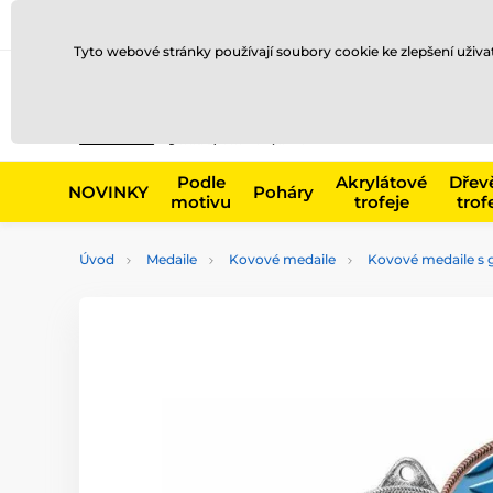
Doprava a platba
Prodejny
Kontakty
Blog
Tyto webové stránky používají soubory cookie ke zlepšení uživ
Např. produk
Podle
Akrylátové
Dřev
NOVINKY
Poháry
motivu
trofeje
trof
Úvod
Medaile
Kovové medaile
Kovové medaile s g