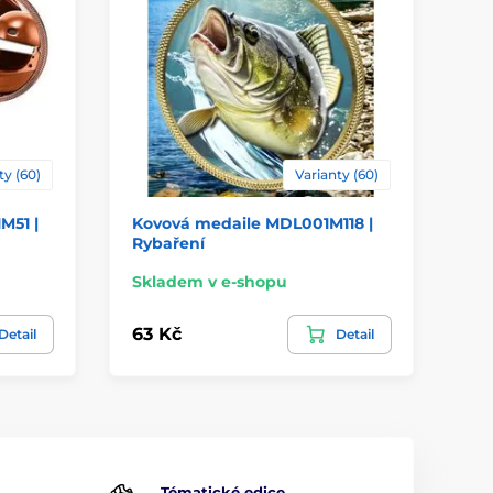
ty (60)
Varianty (60)
M51 |
Kovová medaile MDL001M118 |
Ko
Rybaření
Bi
Skladem v e-shopu
Sk
63 Kč
63
Detail
Detail
Tématické edice