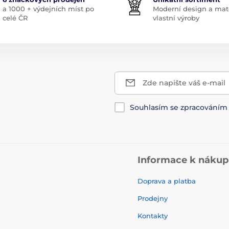
a 1000 + výdejních míst po
Moderní design a mate
celé ČR
vlastní výroby
Zde napište váš e-mail
Souhlasím se zpracování
Informace k náku
Doprava a platba
Prodejny
Kontakty