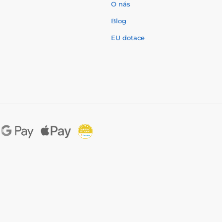
O nás
í
Blog
EU dotace