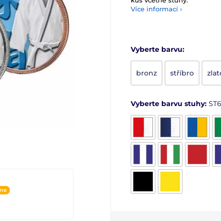
kus včetně stuhy.
Více informací ›
Vyberte barvu:
bronz
stříbro
zlat
Vyberte barvu stuhy:
ST
ine