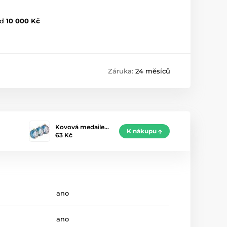
d
10 000 Kč
Záruka:
24 měsíců
Kovová medaile…
K nákupu
63 Kč
ano
ano