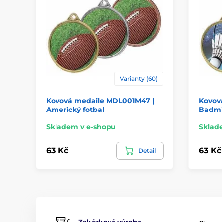
Varianty (60)
Kovová medaile MDL001M47 |
Kovov
Americký fotbal
Badmi
Skladem v e-shopu
Sklad
63 Kč
63 Kč
Detail
Zakázková výroba