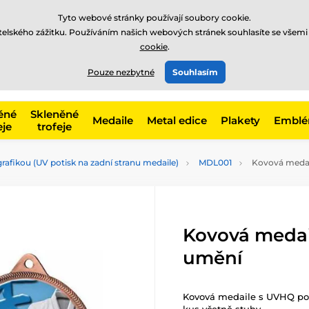
Tyto webové stránky používají soubory cookie.
atelského zážitku. Používáním našich webových stránek souhlasíte se všemi
cookie
.
775 400 255
offline
t, kategorie
Pouze nezbytné
Souhlasím
Zavolejte nám
(Po-Pá 8-17)
ěné
Skleněné
Medaile
Metal edice
Plakety
Embl
eje
trofeje
rafikou (UV potisk na zadní stranu medaile)
MDL001
Kovová medai
Kovová medai
umění
Kovová medaile s UVHQ pot