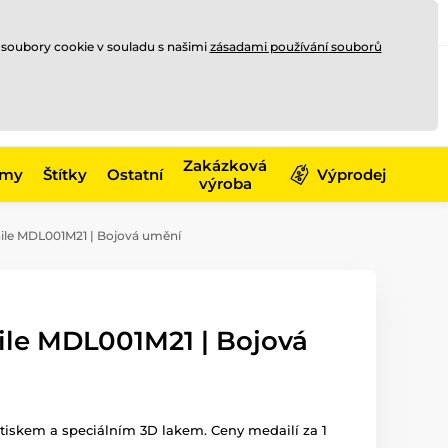
Registrace
Přihlásit se
CZK
 soubory cookie v souladu s našimi
zásadami používání souborů
0
Nakupte ještě za
10 000 Kč
0 Kč
a získejte
dopravu zdarma
Zakázková
émy
Štítky
Ostatní
Výprodej
výroba
le MDL001M21 | Bojová umění
le MDL001M21 | Bojová
iskem a speciálním 3D lakem. Ceny medailí za 1