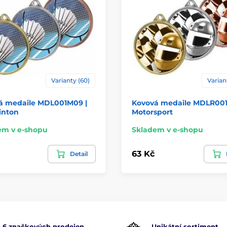
Varianty (60)
Varian
á medaile MDL001M09 |
Kovová medaile MDLR001
nton
Motorsport
em v e-shopu
Skladem v e-shopu
63 Kč
Detail
6 značkových prodejen
Unikátní sortiment