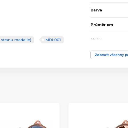
Barva
Průměr cm
Motiv
 stranu medaile)
MDL001
Typ ocenění
Zobrazit všechny 
Materiál