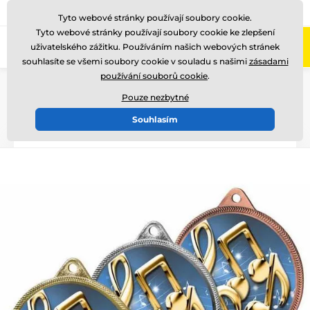
775 400 255
Zavolejte nám
(Po-Pá 8-17)
Tyto webové stránky používají soubory cookie.
Tyto webové stránky používají soubory cookie ke zlepšení
0
uživatelského zážitku. Používáním našich webových stránek
Menu
souhlasíte se všemi soubory cookie v souladu s našimi
zásadami
používání souborů cookie
.
Úvod
Medaile
Kovové medaile
Kovové medaile s grafikou (UV potisk na zadní stranu medaile)
Pouze nezbytné
MDL001
Souhlasím