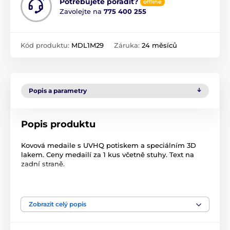
Potřebujete poradit?
offline
Zavolejte na
775 400 255
Kód produktu:
MDL1M29
Záruka:
24 měsíců
Popis a parametry
Popis produktu
Kovová medaile s UVHQ potiskem a speciálním 3D
lakem. Ceny medailí za 1 kus včetně stuhy. Text na
zadní straně.
Zobrazit celý popis
Produkt je zařazen v kategoriích