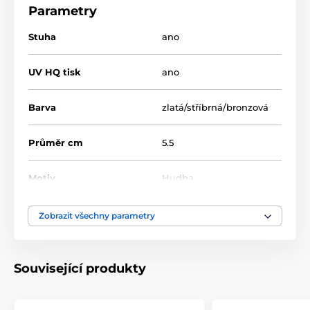
Parametry
Medaile
Kovové medaile s grafikou (UV potisk na zadní
Stuha
ano
stranu medaile)
MDL001
UV HQ tisk
ano
Barva
zlatá/stříbrná/bronzová
Průměr cm
5.5
Motiv
Hudba
Typ ocenění
Medaile
Zobrazit všechny parametry
Materiál
kov
Související produkty