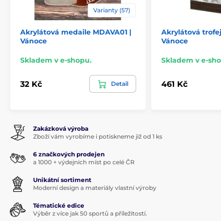
Varianty (57)
Akrylátová medaile MDAVA01 |
Akrylátová trofe
Vánoce
Vánoce
Skladem v e-shopu.
Skladem v e-sho
32 Kč
461 Kč
Detail
Zakázková výroba
Zboží vám vyrobíme i potiskneme již od 1 ks
6 značkových prodejen
a 1000 + výdejních míst po celé ČR
Unikátní sortiment
Moderní design a materiály vlastní výroby
Tématické edice
Výběr z více jak 50 sportů a příležitostí.