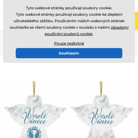
775 400 255
Zavolejte nám
(Po-Pá 8-17)
Tyto webové stránky používají soubory cookie.
Tyto webové stránky používají soubory cookie ke zlepšení
0
uživatelského zážitku. Používáním našich webových stránek
Menu
souhlasíte se všemi soubory cookie v souladu s našimi
zásadami
používání souborů cookie
.
Úvod
Ocenění podle motivu
Vánoce
Pouze nezbytné
Souhlasím