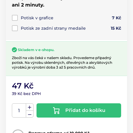
ani 2 minuty.
Potisk v grafice
7 Kč
Potisk ze zadní strany medaile
15 Kč
Skladem v e-shopu.
Zboží na vás čeká v našem skladu. Provedeme případný
potisk. Na výrobu skleněných, dřevěných a akrylátových
výrobků je výrobní doba 3 až 5 pracovních dnů.
47 Kč
39 Kč bez DPH
Přidat do košíku
Doprava zdarma
od
10 000 Kč