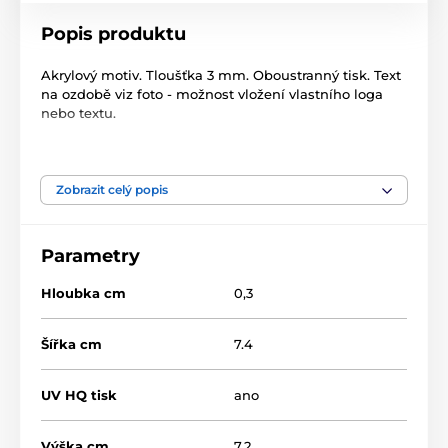
Popis produktu
Akrylový motiv. Tloušťka 3 mm. Oboustranný tisk. Text
na ozdobě viz foto - možnost vložení vlastního loga
nebo textu.
Produkt je zařazen v kategoriích
Zobrazit celý popis
Vánoce
Vánoční dekorace
Parametry
Hloubka cm
0,3
Šířka cm
7.4
UV HQ tisk
ano
Výška cm
7.2