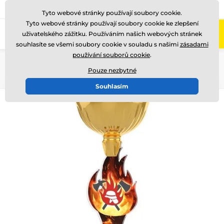
775 400 255
Zavolejte nám
(Po-Pá 8-17)
Tyto webové stránky používají soubory cookie.
Tyto webové stránky používají soubory cookie ke zlepšení
0
uživatelského zážitku. Používáním našich webových stránek
Menu
souhlasíte se všemi soubory cookie v souladu s našimi
zásadami
používání souborů cookie
.
Úvod
Akrylátové trofeje
ACUPCG
Pouze nezbytné
Souhlasím