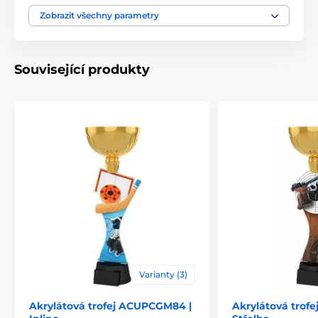
Typ ocenění
Trofeje
Zobrazit všechny parametry
Materiál
akrylát
Související produkty
Způsob personalizace
štítek
Varianty (3)
Akrylátová trofej ACUPCGM84 |
Akrylátová trof