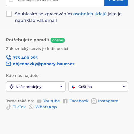
Souhlasím se zpracováním
osobních údajů
jako je
například váš email
Potřebujete poradit
online
Zákaznický servis je k dispozici
775 400 255
objednavky@pohary-bauer.cz
Kde nás najdete
Naše prodejny
Čeština
Jsme také na:
Youtube
Facebook
Instagram
TikTok
WhatsApp
Informace k nákupu
O společnosti
Doprava a platba
Kontakty