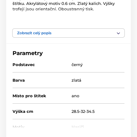
štítku. Akrylátový motiv 0.6 cm. Zlatý kalich. Výšky
trofejí jsou orientační. Oboustranný tisk.
Produkt je zařazen v kategoriích
Zobrazit celý popis
Hasiči
Akrylátové trofeje
ACUPCG
Parametry
Podstavec
černý
Barva
zlatá
Místo pro štítek
ano
Výška cm
28.5-32-34.5
Motiv
Hasiči