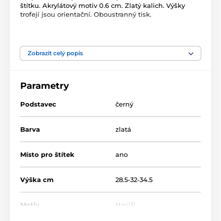
štítku. Akrylátový motiv 0.6 cm. Zlatý kalich. Výšky
trofejí jsou orientační. Oboustranný tisk.
Produkt je zařazen v kategoriích
Zobrazit celý popis
Hasiči
Akrylátové trofeje
ACUPCG
Parametry
Podstavec
černý
Barva
zlatá
Místo pro štítek
ano
Výška cm
28.5-32-34.5
Motiv
Hasiči