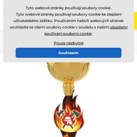
775 400 255
Zavolejte nám
(Po-Pá 8-17)
Tyto webové stránky používají soubory cookie.
Tyto webové stránky používají soubory cookie ke zlepšení
0
uživatelského zážitku. Používáním našich webových stránek
Menu
souhlasíte se všemi soubory cookie v souladu s našimi
zásadami
používání souborů cookie
.
Úvod
Akrylátové trofeje
ACUPCG
Pouze nezbytné
Souhlasím