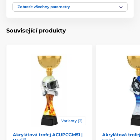
Typ ocenění
Trofeje
Zobrazit všechny parametry
Materiál
akrylát
Související produkty
Způsob personalizace
štítek
Varianty (3)
Akrylátová trofej ACUPCGM51 |
Akrylátová trof