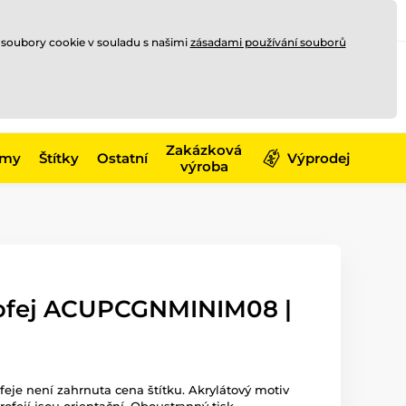
Registrace
Přihlásit se
CZK
 soubory cookie v souladu s našimi
zásadami používání souborů
0
Nakupte ještě za
10 000 Kč
0 Kč
a získejte
dopravu zdarma
Zakázková
émy
Štítky
Ostatní
Výprodej
výroba
rofej ACUPCGNMINIM08 |
ofeje není zahrnuta cena štítku. Akrylátový motiv