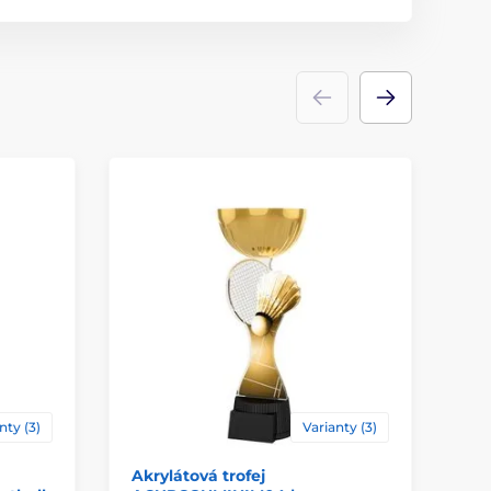
Trofeje
akrylát
ace
štítek
nty (3)
Varianty (3)
Akrylátová trofej
Ak