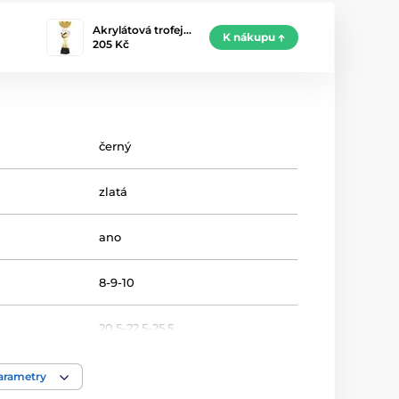
Akrylátová trofej…
K nákupu
205 Kč
černý
zlatá
ano
8-9-10
20.5-22.5-25.5
Volejbal
parametry