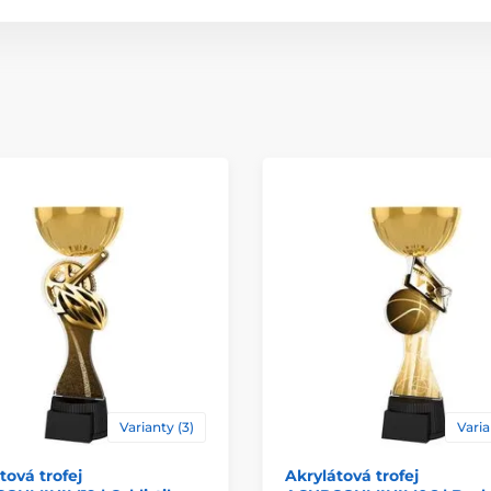
Typ ocenění
Materiál
Způsob personaliz
Varianty (3)
Varia
tová trofej
Akrylátová trofej