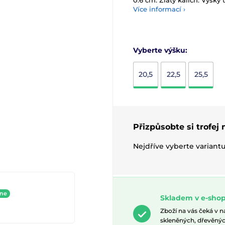
0.6 cm. Zlatý kalich. Výšky 
Více informací ›
Vyberte výšku:
20,5
22,5
25,5
Přizpůsobte si trofej
Nejdříve vyberte variant
ine
Skladem v e-shop
Zboží na vás čeká v 
skleněných, dřevěnýc