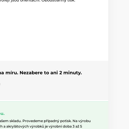
trofejí jsou orientační. Oboustranný tisk.
 na míru. Nezabere to ani 2 minuty.
u
u.
našem skladu. Provedeme případný potisk. Na výrobu
h a akrylátových výrobků je výrobní doba 3 až 5