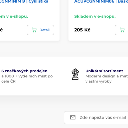
GNMINIM19 | Cyklistika
ACUPCGNMINIM06 | Baske
em v e-shopu.
Skladem v e-shopu.
č
205 Kč
Detail
6 značkových prodejen
Unikátní sortiment
a 1000 + výdejních míst po
Moderní design a mate
celé ČR
vlastní výroby
Zde napište váš e-mail