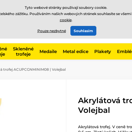
Tyto webové stránky používají soubory cookie.
atelského zážitku. Používáním našich webových stránek souhlasíte se všemi
cookie
.
775 400 255
online
t, kategorie
Pouze nezbytné
Souhlasím
Zavolejte nám
(Po-Pá 8-17)
ěné
Skleněné
Medaile
Metal edice
Plakety
Embl
eje
trofeje
á trofej ACUPCGNMINIM08 | Volejbal
Akrylátová t
Volejbal
Akrylátová trofej. V ceně tr