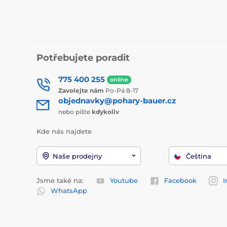
Potřebujete poradit
775 400 255
online
Zavolejte nám
Po-Pá 8-17
objednavky@pohary-bauer.cz
nebo pište
kdykoliv
Kde nás najdete
Naše prodejny
Čeština
Jsme také na:
Youtube
Facebook
I
WhatsApp