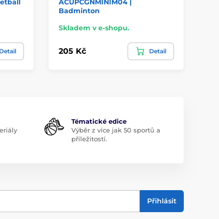
tball
ACUPCGNMINIM04 |
AC
Badminton
Skladem v e-shopu.
Sk
205 Kč
20
Detail
Detail
Tématické edice
riály
Výběr z více jak 50 sportů a
příležitostí.
Přihlásit