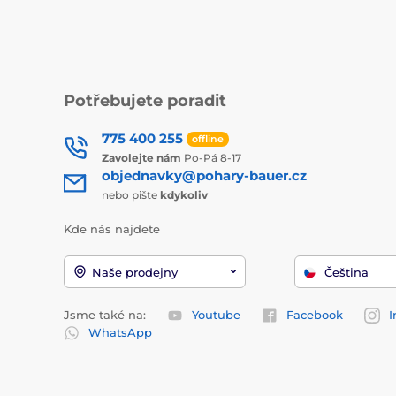
Potřebujete poradit
775 400 255
offline
Zavolejte nám
Po-Pá 8-17
objednavky@pohary-bauer.cz
nebo pište
kdykoliv
Kde nás najdete
Naše prodejny
Čeština
Jsme také na:
Youtube
Facebook
I
WhatsApp