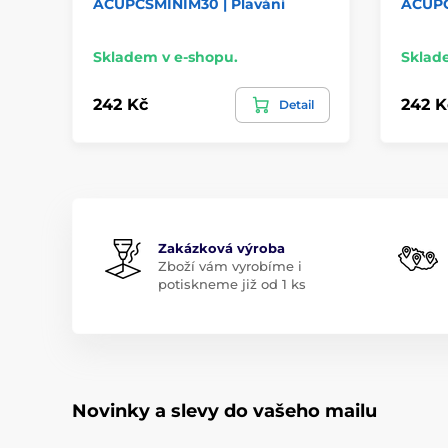
ACUPCSMINIM30 | Plavání
ACUPC
Skladem v e-shopu.
Sklad
242 Kč
242 K
Detail
Zakázková výroba
Zboží vám vyrobíme i
potiskneme již od 1 ks
Novinky a slevy do vašeho mailu