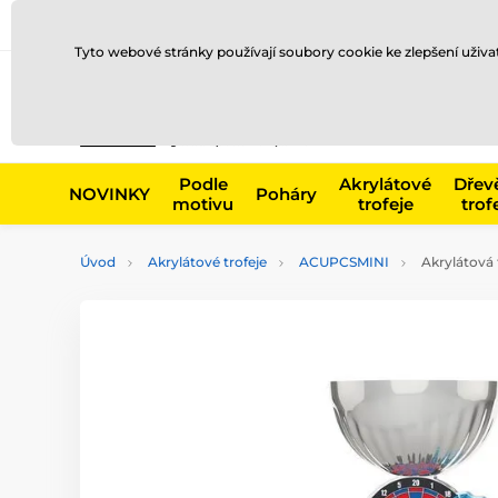
Doprava a platba
Prodejny
Kontakty
Blog
Tyto webové stránky používají soubory cookie ke zlepšení uživ
Např. produk
Podle
Akrylátové
Dřev
NOVINKY
Poháry
motivu
trofeje
trof
Úvod
Akrylátové trofeje
ACUPCSMINI
Akrylátová 