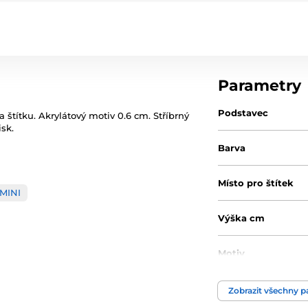
Parametry
Podstavec
a štítku. Akrylátový motiv 0.6 cm. Stříbrný
isk.
Barva
Místo pro štítek
MINI
Výška cm
Motiv
Typ ocenění
Zobrazit všechny 