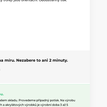
ky trofejí jsou orientační. Oboustranný tisk.
 na míru. Nezabere to ani 2 minuty.
u
u.
našem skladu. Provedeme případný potisk. Na výrobu
h a akrylátových výrobků je výrobní doba 3 až 5