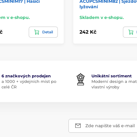
SMINIM17 | Hasiči
ACUPCSMINIM82 | Sjezdo
lyžování
em v e-shopu.
Skladem v e-shopu.
č
242 Kč
Detail
6 značkových prodejen
Unikátní sortiment
a 1000 + výdejních míst po
Moderní design a mate
celé ČR
vlastní výroby
Zde napište váš e-mail