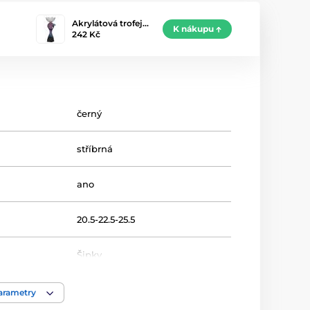
Akrylátová trofej…
K nákupu
242 Kč
černý
stříbrná
ano
20.5-22.5-25.5
Šipky
Trofeje
parametry