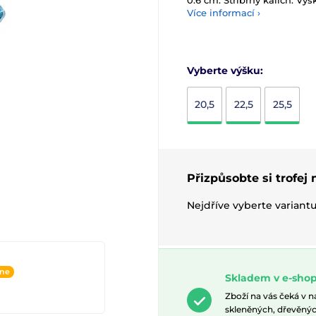
0.6 cm. Stříbrný kalich. Výš
Více informací ›
Vyberte výšku:
20,5
22,5
25,5
Přizpůsobte si trofej
Nejdříve vyberte variant
ine
Skladem v e-shop
Zboží na vás čeká v 
skleněných, dřevěnýc