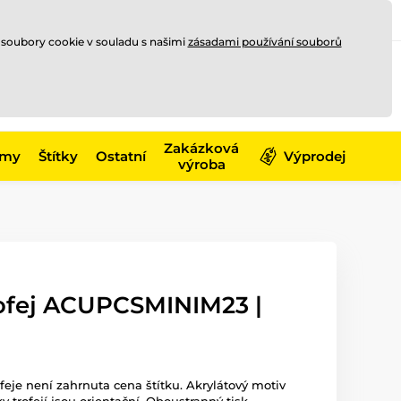
Registrace
Přihlásit se
CZK
 soubory cookie v souladu s našimi
zásadami používání souborů
0
Nakupte ještě za
10 000 Kč
0 Kč
a získejte
dopravu zdarma
Zakázková
émy
Štítky
Ostatní
Výprodej
výroba
rofej ACUPCSMINIM23 |
ofeje není zahrnuta cena štítku. Akrylátový motiv