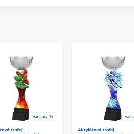
Materiál
Způsob personaliz
Varianty (3)
Varia
tová trofej
Akrylátová trofej