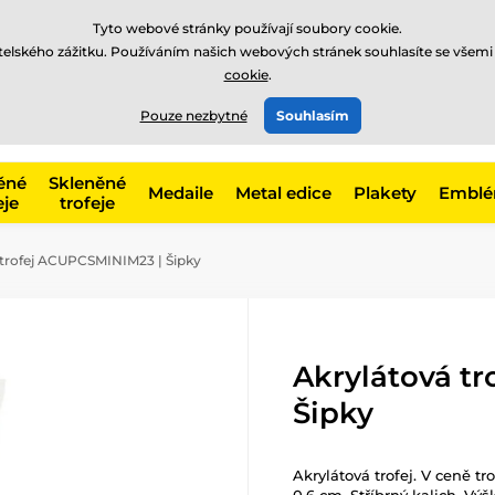
Tyto webové stránky používají soubory cookie.
atelského zážitku. Používáním našich webových stránek souhlasíte se všemi
cookie
.
775 400 255
offline
t, kategorie
Pouze nezbytné
Souhlasím
Zavolejte nám
(Po-Pá 8-17)
ěné
Skleněné
Medaile
Metal edice
Plakety
Embl
eje
trofeje
trofej ACUPCSMINIM23 | Šipky
Akrylátová t
Šipky
Akrylátová trofej. V ceně tr